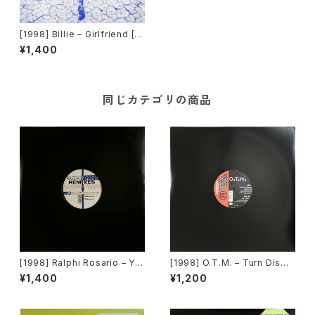
[1998] Billie – Girlfriend [Vi
rgin]
¥1,400
同じカテゴリの商品
[1998] Ralphi Rosario – Yo
[1998] O.T.M. – Turn Dis
u Used To Hold Me (Remi
#!?$! Music Up! / Feel Da D
¥1,400
¥1,200
x) [Underground Construct
rugs [Reddline Records]
ion]