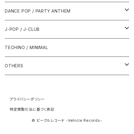
1992年
1996年
2001年
2001年
1987年
2010年
1990年
1990年
2000年代
2000年代
1980年代
DANCE POP / PARTY ANTHEM
1993年
1997年
2002年
2002年
1988年
2011年
1991年
1991年
2000年
1985年・以前
1990年代
1980年代
J-POP / J-CLUB
1994年
1998年
2003年
2003年
1989年
2012年
1992年
1992年
2001年
1986年
1990年
1988年・以前
2000年代
1990年代
1980年代
TECHINO / MINIMAL
1995年
1999年
2004年
2004年
2013年
1993年 - 1999年
1993年
2002年・以降
1987年
1991年
1989年
2000年
1990年
2000年代
1990年代
OTHERS
1996年
2005年
2005年
2014年
1994年
1988年
1992年
2001年
1991年
2000年
1990年
2000年代
1980年代
1997年
2006年
2006年
2015年
1995年
1989年
1993年
2002年
1992年
プライバシーポリシー
2001年
1991年
2000年
1985年・以前
1990年代
特定商取引法に基づく表記
1998年
2007年
2007年
2016年
1996年 - 1999年
1994年
2003年
1993年
2002年
1992年
2001年
1986年
1990年
2000年代
© ビークルレコード -Vehicle Records-
1999年
2008年
2008年
2017年
1995年
2004年
1994年
2003年
1993年