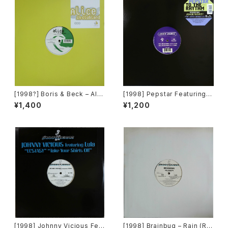
[1998?] Boris & Beck – Alic
[1998] Pepstar Featuring P
e In Clubland [Product 19 R
re / Junior Vasquez – To T
¥1,400
¥1,200
ecords]
he Rhythm / The Latest Dr
ama [Pagoda]
[1998] Johnny Vicious Fea
[1998] Brainbug – Rain (Re