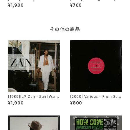
turing Lula – Ecstasy (Take
mixes) [Groovilicious]
¥1,900
¥700
Your Shirts Off) [Groovilici
ous]
その他の商品
[1989][LP]Zan – Zan [Warn
[2000] Various – From Sup
er Bros. Records]
er Dance Freak Vol. 83 / B
¥1,900
¥800
ack To The "Disco" ~私もD
iscoへ連れていって~ Reques
t 00.00.11 [Avex Trax]