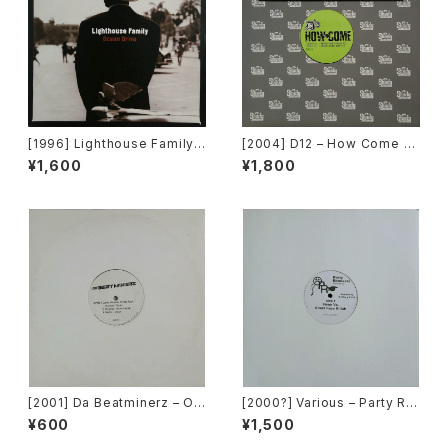
[1996] Lighthouse Family –
[2004] D12 – How Come /
Ocean Drive [Wildcard]
American Psycho [Shady R
¥1,600
¥1,800
ecords][PROMO]
[2001] Da Beatminerz – Op
[2000?] Various – Party Re
en [Rawkus]
mixers Volume 5 [OPR]
¥600
¥1,500