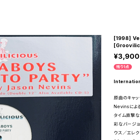
[1998] Ve
[Groovili
¥3,900
残り1点
Internatio
原曲のキャッ
Nevinsに
タイム直撃
彩なバージョ
ウス／エレク