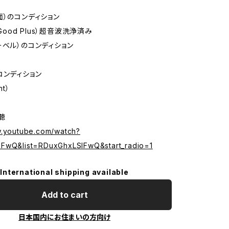
面）のコンディション
 Good Plus）超音波洗浄済み
ーベル）のコンディション
コンディション
nt）
試聴
w.youtube.com/watch?
FwQ&list=RDuxGhxLSlFwQ&start_radio=1
International shipping available
Add to cart
日本国内にお住まいの方向け