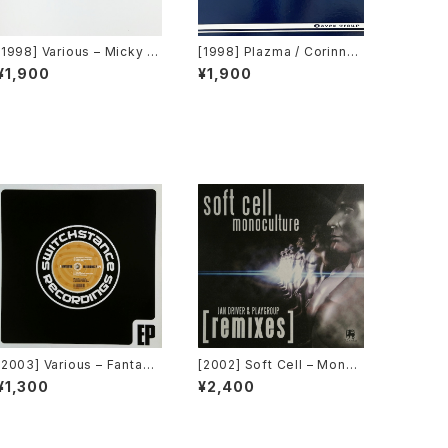
[1998] Various – Micky R
[1998] Plazma / Corinne
ecord Vol.25 [Micky Rec
– Getting Married (Ding D
¥1,900
¥1,900
ords][PROMO]
ong Ding) / Rescue Me
[Avex Trax]
[2003] Various – Fantasti
[2002] Soft Cell – Monoc
c Freeriding 2 EP 1 [Switc
ulture (Jan Driver & Play
¥1,300
¥2,400
hstance Recordings]
group Remixes) [3 Lank
a]