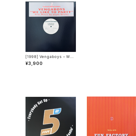
[1998] Vengaboys – We
Like To Party [Groovilici
¥3,900
ous][2枚組]