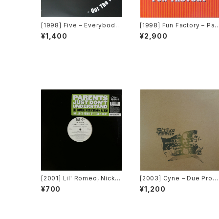
[1998] Five – Everybody
[1998] Fun Factory – Par
Get Up / Got The Feelin'
y With Fun Factory [Marl
¥1,400
¥2,900
[Movimento]
boro Music / BMG]
[2001] Lil' Romeo, Nick C
[2003] Cyne – Due Prog
annon & 3LW – Parents J
ess [Botanica Del Jibar
¥700
¥1,200
ust Don't Understand [Ji
o]
ve, Nick Records]