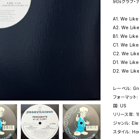
90sクラブ
A1. We Like
A2. We Like
B1. We Like
C1. We Like
C2. We Like
D1. We Like
D2. We Like
レーベル: Groo
フォーマット: 2
国: US
リリース年: 1
ジャンル: Elec
スタイル: Hou