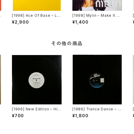
t
[1998] Ace Of Base – Lif
[1998] Mylin – Make It On
e Is A Flower [Many Rec
My Own [Rhythm Republi
¥2,900
¥1,400
ords / Polydor]
c / Cutting Edge]
その他の商品
r
[1996] New Edition – Hit
[1986] Trance Dance – D
Me Off [MCA Records][P
o The Dance [Epic]
¥700
¥1,800
ROMO]