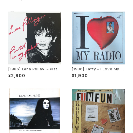
[1986] Lana Pellay – Pistol
[1986] Taffy – I Love My R
In My Pocket [Power Reco
adio (Midnight Radio) [Alfa
¥2,900
¥1,900
rds]
International]