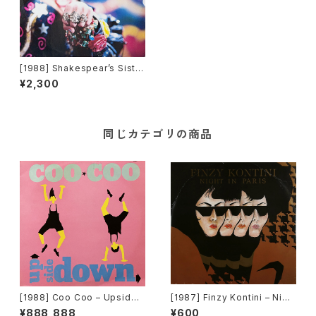
[1988] Shakespear’s Sister
– Break My Heart / Heroine
¥2,300
[London Records]
同じカテゴリの商品
[1988] Coo Coo – Upside
[1987] Finzy Kontini – Nigh
Down [ZYX Records]
t In Paris [American Disco]
¥888,888
¥600