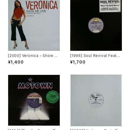
[2000] Veronica – Show M
[1996] Soul Revival Featuri
e Love [Urbanstar]
ng Capathia Jenkins – Whe
¥1,400
¥1,700
n The Spirit Moves [Sub-U
rban][2枚組]