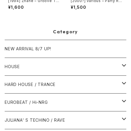
[1994] Zhané – Groove Th
[2000?] Various – Party Re
ang (Remix) [Motown][在庫
mixers Volume 5 [OPR]
¥1,600
¥1,500
B]
Category
NEW ARRIVAL 8/7 UP!
HOUSE
1980年代
HARD HOUSE / TRANCE
1987年・以前
1990年代
1990年代
EUROBEAT / Hi-NRG
1988年
1990年
1994年・以前
2000年代
2000年代
1980年代
JULIANA' S TECHINO / RAVE