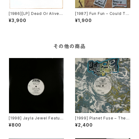
[1986][LP] Dead Or Alive –
[1987] Fun Fun – Could Thi
Mad, Bad And Dangerous
s Be Love [X-Energy Reco
¥3,900
¥1,900
To Know [Epic] [歌詞カード
rds]
付き]
その他の商品
[1998] Jayla Jewel Featuri
[1999] Planet Fuse – The R
ng Grand Puba – I Like Wh
eal Face [Dance Pollution]
¥800
¥2,400
at U Do To Me (Remix) [Str
yke Entertainment]