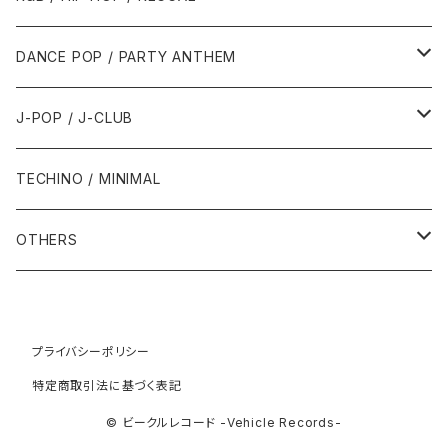
1992年
1996年
2001年
2001年
1987年
2010年
1990年
1990年
2000年代
2000年代
1980年代
DANCE POP / PARTY ANTHEM
1993年
1997年
2002年
2002年
1988年
2011年
1991年
1991年
2000年
1985年・以前
1990年代
1980年代
J-POP / J-CLUB
1994年
1998年
2003年
2003年
1989年
2012年
1992年
1992年
2001年
1986年
1990年
1988年・以前
2000年代
1990年代
1980年代
TECHINO / MINIMAL
1995年
1999年
2004年
2004年
2013年
1993年 - 1999年
1993年
2002年・以降
1987年
1991年
1989年
2000年
1990年
2000年代
1990年代
OTHERS
1996年
2005年
2005年
2014年
1994年
1988年
1992年
2001年
1991年
2000年
1990年
2000年代
1980年代
1997年
2006年
2006年
2015年
1995年
1989年
1993年
2002年
1992年
プライバシーポリシー
2001年
1991年
2000年
1985年・以前
1990年代
特定商取引法に基づく表記
1998年
2007年
2007年
2016年
1996年 - 1999年
1994年
2003年
1993年
2002年
1992年
2001年
1986年
1990年
2000年代
© ビークルレコード -Vehicle Records-
1999年
2008年
2008年