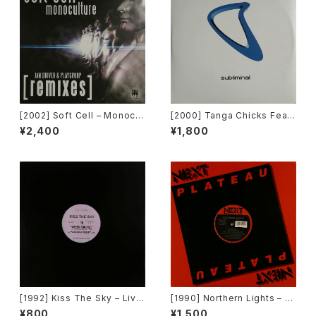
[2002] Soft Cell – Monocul
[2000] Tanga Chicks Featu
ture (Jan Driver & Playgrou
ring Dimitri & Tom – Brasil
¥2,400
¥1,800
p Remixes) [3 Lanka]
Over Zurich [Subliminal][2
枚組]
[1992] Kiss The Sky – Livin
[1990] Northern Lights – J
g For You / Voodoo Chile /
et Lag [Next Plateau Recor
¥800
¥1,500