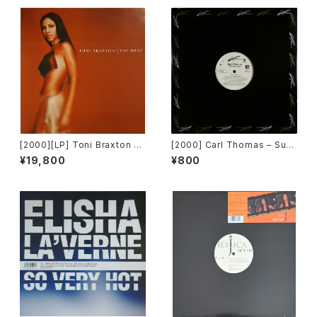
[2000][LP] Toni Braxton –
[2000] Carl Thomas – Sum
The Heat [Arista / LaFace
mer Rain [LaFace Records]
¥19,800
¥800
Records / BMG][2枚組]
[PROMO]