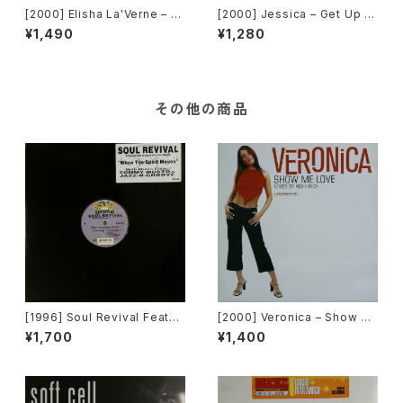
[2000] Elisha La'Verne – S
[2000] Jessica – Get Up [R
o Very Hot [Urbanstar]
estless Records]
¥1,490
¥1,280
その他の商品
[1996] Soul Revival Featuri
[2000] Veronica – Show M
ng Capathia Jenkins – Whe
e Love [Urbanstar]
¥1,700
¥1,400
n The Spirit Moves [Sub-U
rban][2枚組]