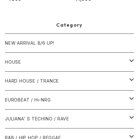
What Does It Take? / Don't
ds Inc.]
Take Your Love [Not On La
bel (Kiss The Sky)]
Category
NEW ARRIVAL 8/6 UP!
HOUSE
1980年代
HARD HOUSE / TRANCE
1987年・以前
1990年代
1990年代
EUROBEAT / Hi-NRG
1988年
1990年
1994年・以前
2000年代
2000年代
1980年代
JULIANA' S TECHINO / RAVE
1989年
1991年
1995年
2000年
2000年
1986年・以前
2010年代
1990年代
1990年代
R&B / HIP HOP / REGGAE