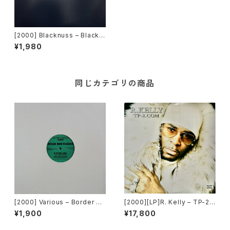
[2000] Blacknuss – Blackn
uss [Border Breakers][PRO
¥1,980
MO]
同じカテゴリの商品
[2000] Various – Border Br
[2000][LP]R. Kelly – TP-2.c
eakers Presents [Border B
om [Jive][2枚組]
¥1,900
¥17,800
reakers][BBA-1017][PROM
O]