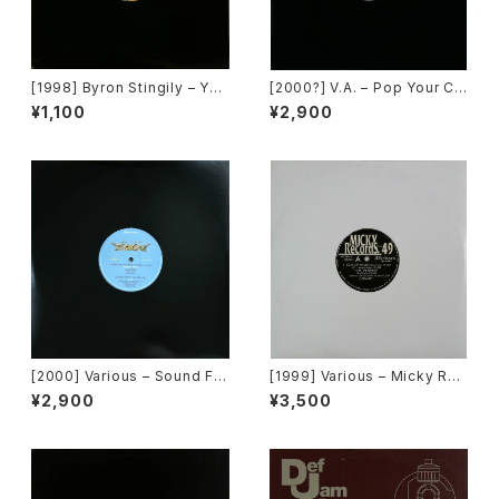
[1998] Byron Stingily – You
[2000?] V.A. – Pop Your Co
Make Me Feel (Mighty Rea
llar / Can't Go For That [No
¥1,100
¥2,900
l) [Nervous Records]
t On Label][PROMO]
[2000] Various – Sound Fa
[1999] Various – Micky Rec
ctory Y&Co. / Back To The
ord Vol. 49 [Micky Record
¥2,900
¥3,500
"Disco" 〜私もDiscoへ連れ
s Inc.][PROMO]
ていって〜 Request 00.00.0
5 [Avex Trax][VEJT-89071]