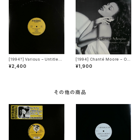
[1994?] Various – Untitled
[1994] Chanté Moore – Old
(PM-669)[PoweRemix Rec
School Lovin' [MCA Recor
¥2,400
¥1,900
ords]
ds]
その他の商品