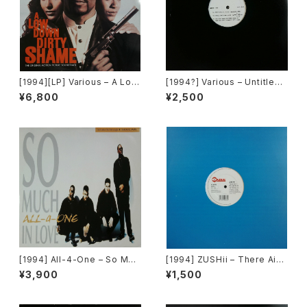
[1994][LP] Various – A Low
[1994?] Various – Untitled
Down Dirty Shame (The Or
(Nas – Lifes A Bitch) [Not
¥6,800
¥2,500
iginal Motion Picture Soun
On Label][PROMO]
dtrack) [Jive / Hollywood
Records][2枚組]
[1994] All-4-One – So Muc
[1994] ZUSHii – There Ain't
h In Love [Atlantic]
Enough Love ('94 Remix) /
¥3,900
¥1,500
Surprise Surprise [E-Zee]