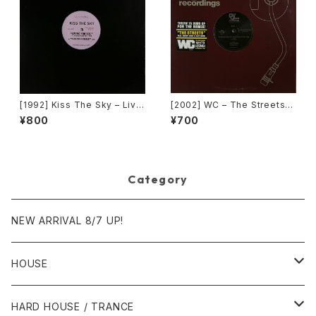
[1992] Kiss The Sky – Livin
[2002] WC – The Streets
g For You / Voodoo Chile /
(Remix) [Def Jam Recordin
¥800
¥700
What Does It Take? / Don't
gs][PROMO]
Take Your Love [Not On La
bel (Kiss The Sky)]
Category
NEW ARRIVAL 8/7 UP!
HOUSE
1980年代
HARD HOUSE / TRANCE