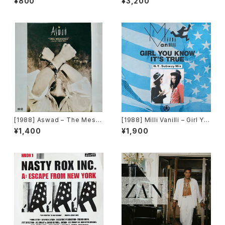
¥800
¥3,200
[1988] Aswad – The Mess
[1988] Milli Vanilli – Girl Yo
age / Set Them Free [Man
u Know It's True [Chrysalis
¥1,400
¥1,900
go / Island Records]
Records]