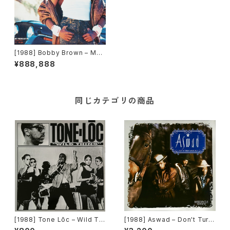
[1988] Bobby Brown – My
Prerogative (Extended Re
¥888,888
mix) [MCA Records]
同じカテゴリの商品
[1988] Tone Lōc – Wild Thi
[1988] Aswad – Don't Turn
ng [Delicious Vinyl]
Around [Island Records]