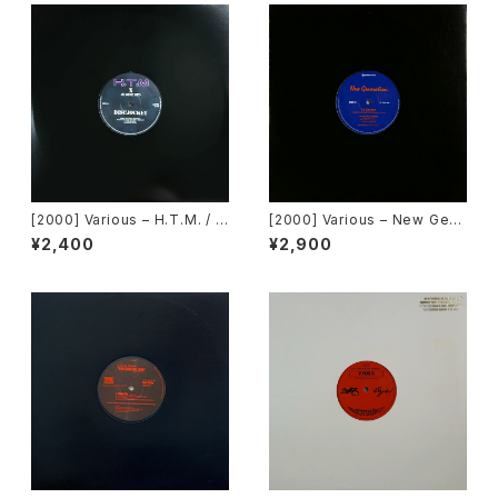
[2000] Various – H.T.M. / B
[2000] Various – New Gen
ack To The "Disco" ~私もD
eration / Back To The "Dis
¥2,400
¥2,900
iscoへ連れていって~ Reques
co" ~私もDiscoへ連れていっ
t 00.00.14 [Avex Trax]
て~ [Avex Trax]