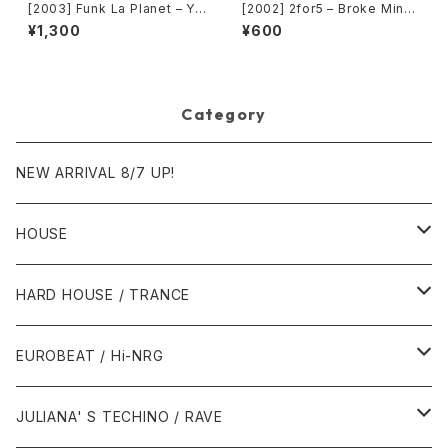
[2003] Funk La Planet – Yo
[2002] 2for5 – Broke Mind
u Gave Me Love (Funk La
s Think Alike [Cajo!]
¥1,300
¥600
Planet 007)[Funk La Plane
t]
Category
NEW ARRIVAL 8/7 UP!
HOUSE
1980年代
HARD HOUSE / TRANCE
1987年・以前
1990年代
1990年代
EUROBEAT / Hi-NRG
1988年
1990年
1994年・以前
2000年代
2000年代
1980年代
JULIANA' S TECHINO / RAVE