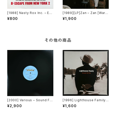
[1988] Nasty Rox Inc. – Esc
[1989][LP]Zan – Zan [Warn
ape From New York [ZTT]
er Bros. Records]
¥800
¥1,900
その他の商品
[2000] Various – Sound Fa
[1996] Lighthouse Family –
ctory Y&Co. / Back To The
Ocean Drive [Wildcard]
¥2,900
¥1,600
"Disco" 〜私もDiscoへ連れ
ていって〜 Request 00.00.0
5 [Avex Trax][VEJT-89071]