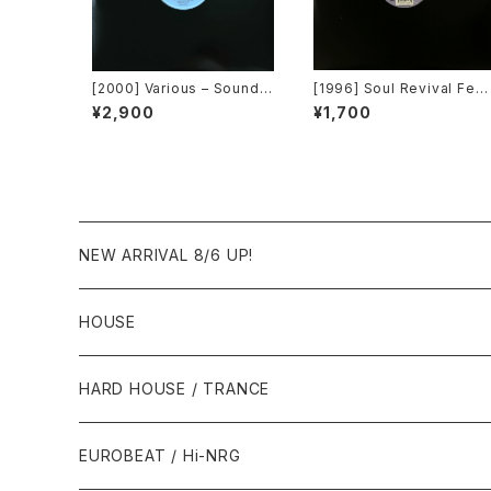
[2000] Various – Sound F
[1996] Soul Revival Feat
actory Y&Co. / Back To T
uring Capathia Jenkins –
¥2,900
¥1,700
he "Disco" 〜私もDiscoへ
When The Spirit Moves
連れていって〜 Request 0
[Sub-Urban][2枚組]
0.00.05 [Avex Trax][VEJ
T-89071]
NEW ARRIVAL 8/6 UP!
HOUSE
1980年代
HARD HOUSE / TRANCE
1987年・以前
1990年代
1990年代
EUROBEAT / Hi-NRG