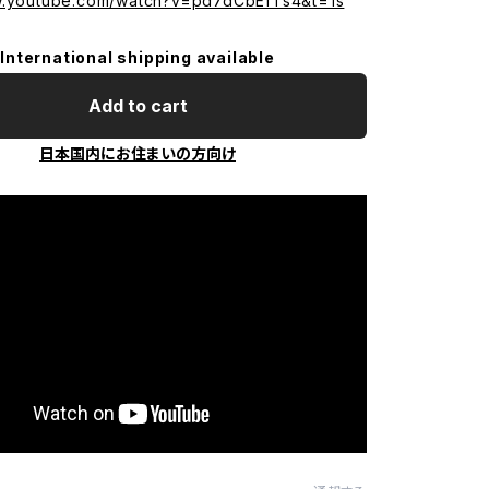
w.youtube.com/watch?v=pd7dCbEfTs4&t=1s
International shipping available
Add to cart
日本国内にお住まいの方向け