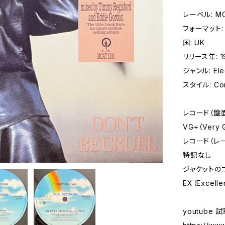
レーベル: MCA
フォーマット: レ
国: UK
リリース年: 1
ジャンル: Elec
スタイル: Con
レコード（盤
VG+（Very
レコード（レ
特記なし
ジャケットの
EX（Excelle
youtube 