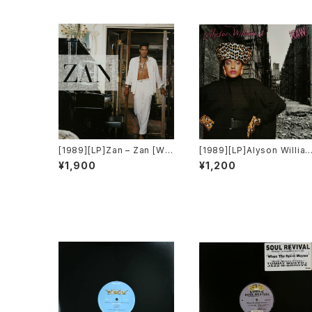
[1989][LP]Zan – Zan [War
[1989][LP]Alyson Willia
ner Bros. Records]
s – Raw [Def Jam Recor
¥1,900
¥1,200
ings]