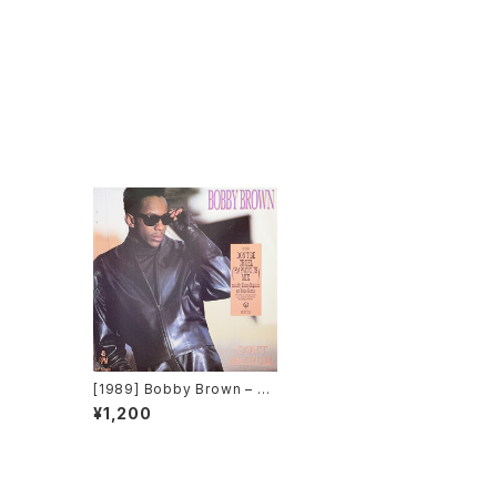
[1989] Bobby Brown – D
on’t Be Cruel [MCA Reco
¥1,200
rds]