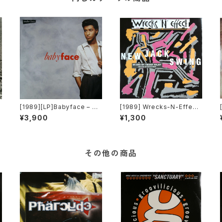
m
[1989][LP]Babyface – Te
[1989] Wrecks-N-Effect
d
nder Lover [Epic]
– New Jack Swing [Moto
¥3,900
¥1,300
wn]
その他の商品