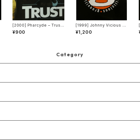
[2000] Pharcyde – Trust
[1999] Johnny Vicious F
[Edel America Records]
eat. Dangerous Dave – S
¥900
¥1,200
anctuary [Groovilicious]
Category