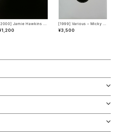
[2000] Jamie Hawkins –
[1999] Various – Micky R
Lost My Mind [Elektra]
ecord Vol. 49 [Micky Rec
¥1,200
¥3,500
ords Inc.][PROMO]