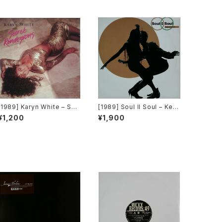
[1989] Karyn White – Sec
[1989] Soul II Soul – Kee
ret Rendezvous [Warner
p On Movin [Virgin]
¥1,200
¥1,900
Bros. Records]