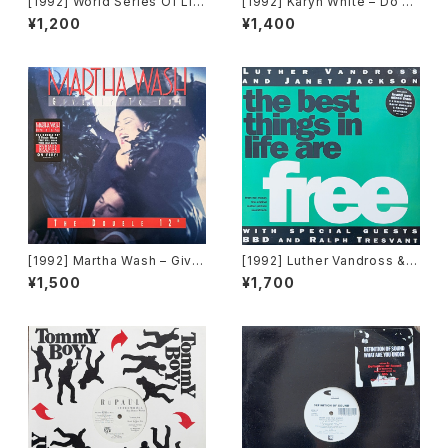
[1992] World Series Of Lif
[1992] Karyn White – Do Un
e Featuring Claudine Nels
to Me / Walkin' The Dog
¥1,200
¥1,400
on – I Would Give Anything
[Warner Bros. Records]
(Mixes) [A&M Records]
[1992] Martha Wash – Give
[1992] Luther Vandross & J
It To You [RCA][2枚組]
anet Jackson With Special
¥1,500
¥1,700
Guests BBD & Ralph Tresv
ant – The Best Things In Li
fe Are Free [Perspective R
ecords]