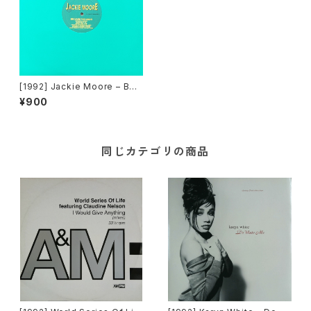
[1992] Jackie Moore – Bec
ause The Night [Discomag
¥900
ic Records]
同じカテゴリの商品