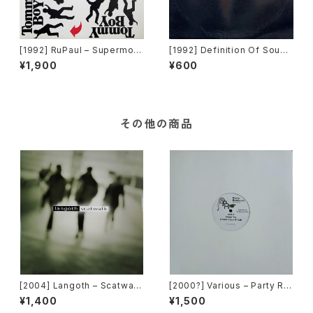
[1992] RuPaul – Supermod
[1992] Definition Of Sound
el (You Better Work) / Hou
– What Are You Under [Cha
¥1,900
¥600
se Of Love [Tommy Boy]
risma]
その他の商品
[2004] Langoth – Scatwalk
[2000?] Various – Party Re
[Sunshine Enterprises]
mixers Volume 5 [OPR]
¥1,400
¥1,500