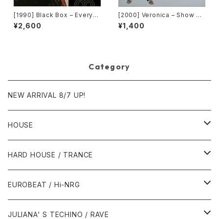
[1990] Black Box – Everyb
[2000] Veronica – Show M
ody, Everybody [Deconstr
e Love [Urbanstar]
¥2,600
¥1,400
uction]
Category
NEW ARRIVAL 8/7 UP!
HOUSE
1980年代
HARD HOUSE / TRANCE
1987年・以前
1990年代
1990年代
EUROBEAT / Hi-NRG
1988年
1990年
1994年・以前
2000年代
2000年代
1980年代
JULIANA' S TECHINO / RAVE