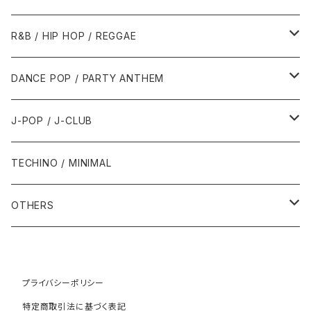
1989年
1991年
1995年
2000年
2000年
1986年・以前
2010年代
1990年代
1990年代
R&B / HIP HOP / REGGAE
1992年
1996年
2001年
2001年
1987年
2010年
1990年
1990年
2000年代
2000年代
1980年代
DANCE POP / PARTY ANTHEM
1993年
1997年
2002年
2002年
1988年
2011年
1991年
1991年
2000年
1985年・以前
1990年代
1980年代
J-POP / J-CLUB
1994年
1998年
2003年
2003年
1989年
2012年
1992年
1992年
2001年
1986年
1990年
1988年・以前
2000年代
1990年代
1980年代
TECHINO / MINIMAL
1995年
1999年
2004年
2004年
2013年
1993年 - 1999年
1993年
2002年・以降
1987年
1991年
1989年
2000年
1990年
2000年代
1990年代
OTHERS
1996年
2005年
2005年
2014年
1994年
1988年
1992年
2001年
1991年
2000年
1990年
2000年代
1980年代
1997年
2006年
2006年
2015年
1995年
1989年
1993年
2002年
1992年
プライバシーポリシー
2001年
1991年
2000年
1985年・以前
1990年代
特定商取引法に基づく表記
1998年
2007年
2007年