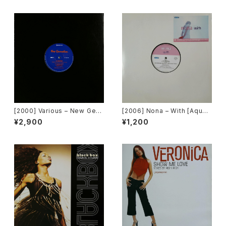
[2000] Various – New Gen
[2006] Nona – With [Aqua]
eration / Back To The "Dis
[PROMO]
¥2,900
¥1,200
co" ~私もDiscoへ連れていっ
て~ [Avex Trax]