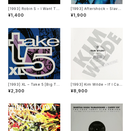
[1993] Robin S – I Want To
[1993] Aftershock – Slave
Thank You [Big Beat / Atla
To The Vibe [Virgin]
¥1,400
¥1,900
ntic][在庫B]
[1993] XL – Take 5 [Big Ti
[1993] Kim Wilde – If I Ca
me International]
n’t Have You [MCA Record
¥2,300
¥8,900
s][PROMO]