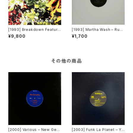
[1993] Breakdown Featurin
[1993] Martha Wash – Runa
g Conny – Change Your Ti
round + Carry On (The Tod
¥9,800
¥1,700
me [Out]
d Terry Club Remixes) [RC
A][在庫B]
その他の商品
[2000] Various – New Gen
[2003] Funk La Planet – Yo