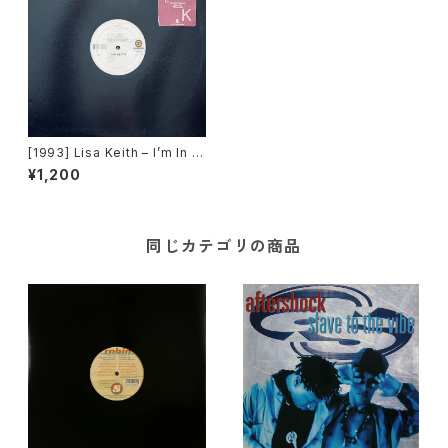
[1993] Lisa Keith – I’m In L
ove [Perspective Record
¥1,200
s]
同じカテゴリの商品