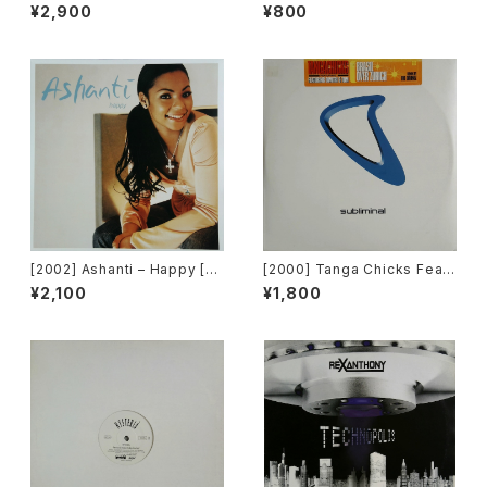
eration / Back To The "Dis
u Gave Me Love (Funk La
¥2,900
¥800
co" ~私もDiscoへ連れていっ
Planet 008) [Funk La Plane
て~ [Avex Trax]
t]
[2002] Ashanti – Happy [M
[2000] Tanga Chicks Featu
urder Inc Records]
ring Dimitri & Tom – Brasil
¥2,100
¥1,800
Over Zurich [Subliminal][2
枚組]