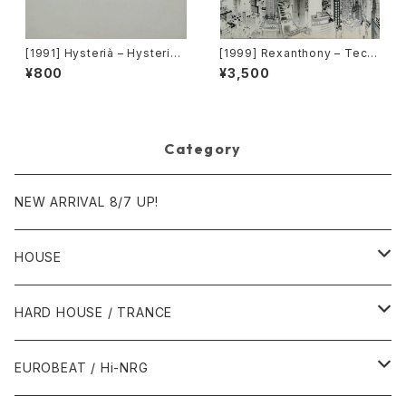
[1991] Hysterià – Hysteria
[1999] Rexanthony – Tech
(There's No Reason To Be
nopolis [Franton]
¥800
¥3,500
Disturbed) [T.A.O.B. Danc
e]
Category
NEW ARRIVAL 8/7 UP!
HOUSE
1980年代
HARD HOUSE / TRANCE
1987年・以前
1990年代
1990年代
EUROBEAT / Hi-NRG