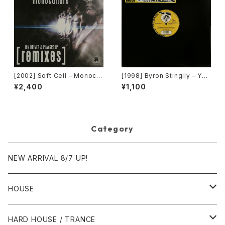
[2002] Soft Cell – Monocul
[1998] Byron Stingily – You
ture (Jan Driver & Playgrou
Make Me Feel (Mighty Rea
¥2,400
¥1,100
p Remixes) [3 Lanka]
l) [Nervous Records]
Category
NEW ARRIVAL 8/7 UP!
HOUSE
1980年代
HARD HOUSE / TRANCE