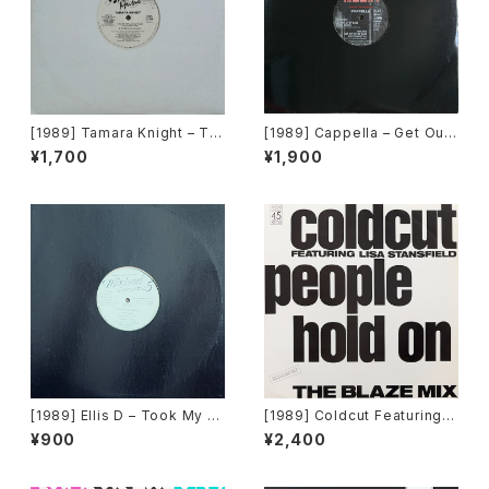
[1989] Tamara Knight – To
[1989] Cappella – Get Out
Be Real [About Music]
Of My Case [Media Recor
¥1,700
¥1,900
ds]
[1989] Ellis D – Took My L
[1989] Coldcut Featuring L
ove Away [Minimal Record
isa Stansfield – People Ho
¥900
¥2,400
s]
ld On (The Blaze Mix) [Inte
rcord]