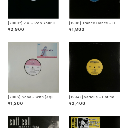
[2000?] V.A. – Pop Your Co
[1986] Trance Dance – Do
llar / Can't Go For That [No
The Dance [Epic]
¥2,900
¥1,800
t On Label][PROMO]
[2006] Nona – With [Aqua]
[1994?] Various – Untitled
[PROMO]
(PM-669)[PoweRemix Rec
¥1,200
¥2,400
ords]