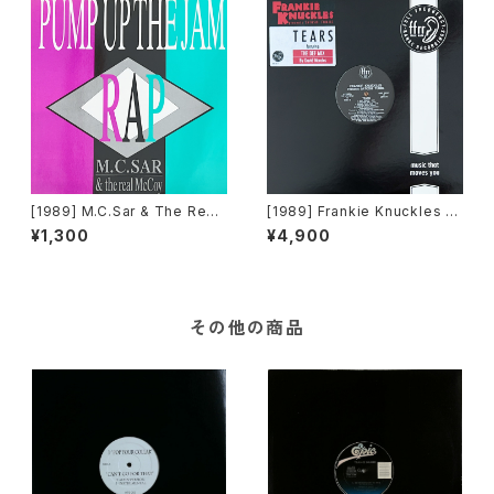
[1989] M.C.Sar & The Real
[1989] Frankie Knuckles Pr
McCoy – Pump Up The Ja
esents Satoshi Tomiie – T
¥1,300
¥4,900
m - Rap [ZYX Records]
ears [FFRR]
その他の商品