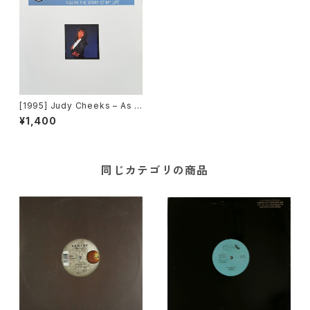
[1995] Judy Cheeks – As L
ong As You're Good To Me
¥1,400
[Positiva]
同じカテゴリの商品