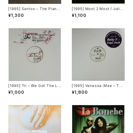
[1995] Santos – The Piano
[1995] Most 2 Most / Julian
[Mantra Vibes]
Golson – Soul 4 Real / Ope
¥1,300
¥1,100
n Your Eyes [Choice Recor
ds][PROMO]
[1995] Tri – We Got The Lo
[1995] Vanessa-Mae – Toc
ve [Epic]
cata & Fugue In D Minor [A
¥1,000
¥1,800
ngel Records]