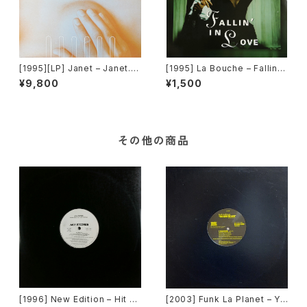
[1995][LP] Janet – Janet.R
[1995] La Bouche – Fallin' I
emixed [Virgin][2枚組]
n Love [Logic Records]
¥9,800
¥1,500
その他の商品
[1996] New Edition – Hit M
[2003] Funk La Planet – Yo