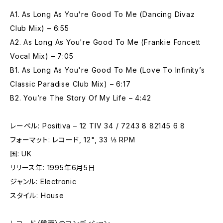
A1. As Long As You're Good To Me (Dancing Divaz
Club Mix) – 6:55
A2. As Long As You're Good To Me (Frankie Foncett
Vocal Mix) – 7:05
B1. As Long As You're Good To Me (Love To Infinity’s
Classic Paradise Club Mix) – 6:17
B2. You’re The Story Of My Life – 4:42
レーベル: Positiva – 12 TIV 34 / 7243 8 82145 6 8
フォーマット: レコード, 12", 33 ⅓ RPM
国: UK
リリース年: 1995年6月5日
ジャンル: Electronic
スタイル: House