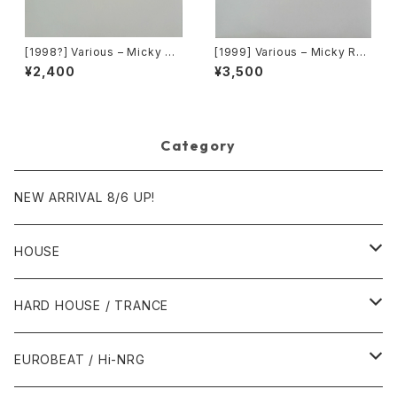
[1998?] Various – Micky Re
[1999] Various – Micky Rec
cords Vol.41 [Micky Recor
ord Vol. 49 [Micky Record
¥2,400
¥3,500
ds.][PROMO]
s Inc.][PROMO]
Category
NEW ARRIVAL 8/6 UP!
HOUSE
1980年代
HARD HOUSE / TRANCE
1987年・以前
1990年代
1990年代
EUROBEAT / Hi-NRG