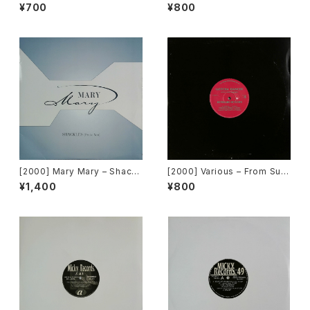
e Off [MCA Records][PRO
u Gave Me Love (Funk La
¥700
¥800
MO]
Planet 008) [Funk La Plane
t]
[2000] Mary Mary – Shackl
[2000] Various – From Sup
es (Praise You) [C2Record
er Dance Freak Vol. 83 / B
¥1,400
¥800
s / Columbia]
ack To The "Disco" ~私もD
iscoへ連れていって~ Reques
t 00.00.11 [Avex Trax]