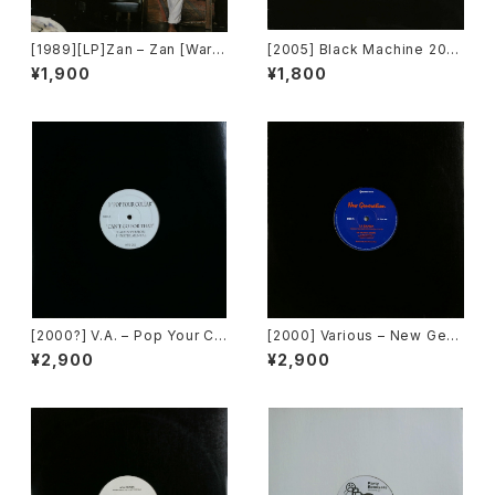
[1989][LP]Zan – Zan [Warn
[2005] Black Machine 200
er Bros. Records]
5 – One, Two, Three, Four
¥1,900
¥1,800
(How Gee) [PLM Records]
[2000?] V.A. – Pop Your Co
[2000] Various – New Gen
llar / Can't Go For That [No
eration / Back To The "Dis
¥2,900
¥2,900
t On Label][PROMO]
co" ~私もDiscoへ連れていっ
て~ [Avex Trax]