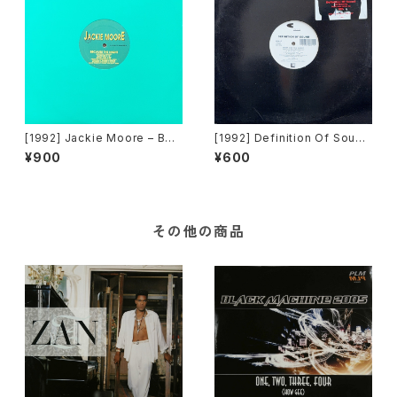
[1992] Jackie Moore – Bec
[1992] Definition Of Sound
ause The Night [Discomag
– What Are You Under [Cha
¥900
¥600
ic Records]
risma]
その他の商品