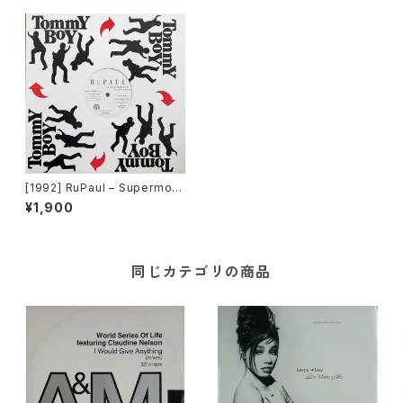
[1992] RuPaul – Supermod
el (You Better Work) / Hou
¥1,900
se Of Love [Tommy Boy]
同じカテゴリの商品