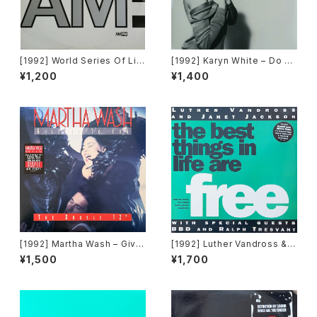
[1992] World Series Of Lif
[1992] Karyn White – Do Un
e Featuring Claudine Nels
to Me / Walkin' The Dog
¥1,200
¥1,400
on – I Would Give Anything
[Warner Bros. Records]
(Mixes) [A&M Records]
[1992] Martha Wash – Give
[1992] Luther Vandross & J
It To You [RCA][2枚組]
anet Jackson With Special
¥1,500
¥1,700
Guests BBD & Ralph Tresv
ant – The Best Things In Li
fe Are Free [Perspective R
ecords]