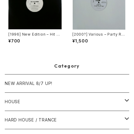
[1996] New Edition – Hit M
[2000?] Various – Party Re
e Off [MCA Records][PRO
mixers Volume 5 [OPR]
¥700
¥1,500
MO]
Category
NEW ARRIVAL 8/7 UP!
HOUSE
1980年代
HARD HOUSE / TRANCE