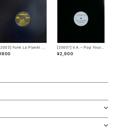
[2003] Funk La Planet – Y
[2000?] V.A. – Pop Your C
ou Gave Me Love (Funk
ollar / Can't Go For That
¥800
¥2,900
La Planet 008) [Funk La
[Not On Label][PROMO]
Planet]