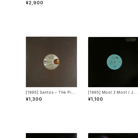
oject – Sweetest Day Of
¥2,900
May [Positiva]
[1995] Santos – The Pian
[1995] Most 2 Most / Juli
o [Mantra Vibes]
an Golson – Soul 4 Real 
¥1,300
¥1,100
Open Your Eyes [Choice
Records][PROMO]