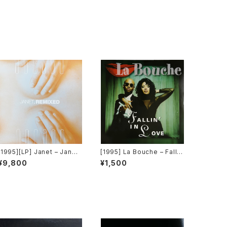
[1995][LP] Janet – Janet.
[1995] La Bouche – Falli
Remixed [Virgin][2枚組]
n' In Love [Logic Record
¥9,800
¥1,500
s]