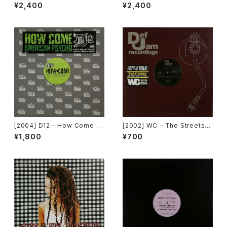
cords Vol.41 [Micky Recor
(PM-669)[PoweRemix Rec
¥2,400
¥2,400
ds.][PROMO]
ords]
[2004] D12 – How Come /
[2002] WC – The Streets
American Psycho [Shady R
(Remix) [Def Jam Recordin
¥1,800
¥700
ecords][PROMO]
gs][PROMO]