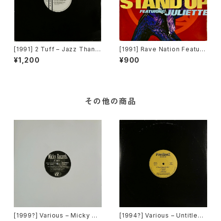
[1991] 2 Tuff – Jazz Thang
[1991] Rave Nation Featuri
(Remixes) [Intrigue Record
ng Juliette – Stand Up [Pul
¥1,200
¥900
s][PROMO]
se-8 Records]
その他の商品
[1999?] Various – Micky Re
[1994?] Various – Untitled