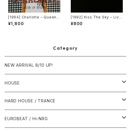
[1994] Charlotte – Queen
[1992] Kiss The Sky – Livin
Of Hearts [Big Life]
g For You / Voodoo Chile /
¥1,800
¥800
What Does It Take? / Don't
Take Your Love [Not On La
bel (Kiss The Sky)]
Category
NEW ARRIVAL 8/10 UP!
HOUSE
1980年代
HARD HOUSE / TRANCE
1987年・以前
1990年代
1990年代
EUROBEAT / Hi-NRG