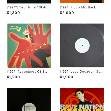
[1991?] Tech Nine / Static –
[1991] Rico – Mix Back In T
Slam Jam / Dream It [Strict
ime / What! [SMP]
¥1,300
¥2,900
ly Rhythm]
[1991] Adventures Of Stevi
[1991] Love Decade – So R
e V. – Jealousy [Mercury]
eal [Not On Label][PROM
¥1,200
¥1,900
O]