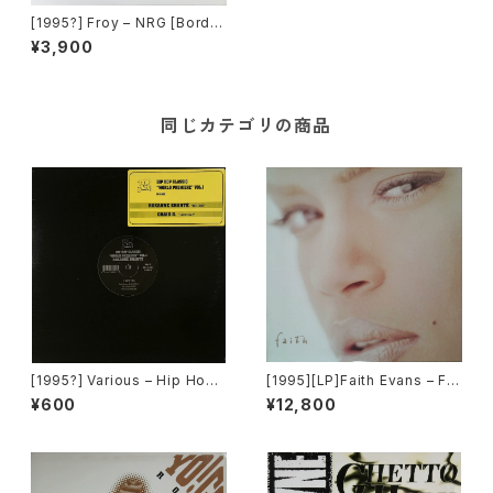
[1995?] Froy – NRG [Border
Breakers]
¥3,900
同じカテゴリの商品
[1995?] Various – Hip Hop
[1995][LP]Faith Evans – Fai
Classic "World Premiere" V
th [Bad Boy Entertainment]
¥600
¥12,800
ol.1 [Pop Art Records]