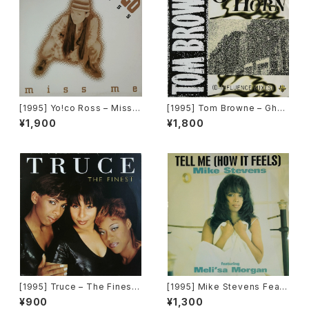
[1995] Yo!co Ross – Miss
[1995] Tom Browne – Ghett
Me [Columbia]
o Horn [Hip Bop Records]
¥1,900
¥1,800
[1995] Truce – The Finest
[1995] Mike Stevens Featu
[Big Life]
ring Meli'sa Morgan – Tell
¥900
¥1,300
Me (How It Feels) [Dome R