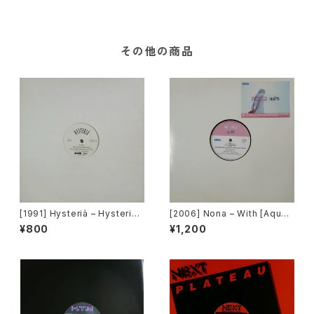
ecords]
その他の商品
[1991] Hysterià – Hysteria
[2006] Nona – With [Aqua]
(There's No Reason To Be
[PROMO]
¥800
¥1,200
Disturbed) [T.A.O.B. Danc
e]