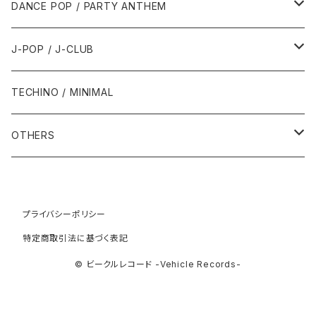
2001年
2001年
1987年
2010年
1990年
1990年
2000年代
2000年代
1980年代
DANCE POP / PARTY ANTHEM
1993年
1997年
2002年
2002年
1988年
2011年
1991年
1991年
2000年
1985年・以前
1990年代
1980年代
J-POP / J-CLUB
1994年
1998年
2003年
2003年
1989年
2012年
1992年
1992年
2001年
1986年
1990年
1988年・以前
2000年代
1990年代
1980年代
TECHINO / MINIMAL
1995年
1999年
2004年
2004年
2013年
1993年 - 1999年
1993年
2002年・以降
1987年
1991年
1989年
2000年
1990年
2000年代
1990年代
OTHERS
1996年
2005年
2005年
2014年
1994年
1988年
1992年
2001年
1991年
2000年
1990年
2000年代
1980年代
1997年
2006年
2006年
2015年
1995年
1989年
1993年
2002年
1992年
プライバシーポリシー
2001年
1991年
2000年
1985年・以前
1990年代
特定商取引法に基づく表記
1998年
2007年
2007年
2016年
1996年 - 1999年
1994年
2003年
1993年
2002年
1992年
2001年
1986年
1990年
2000年代
© ビークルレコード -Vehicle Records-
1999年
2008年
2008年
2017年
1995年
2004年
1994年
2003年
1993年
2002年
1987年
1991年
2000年