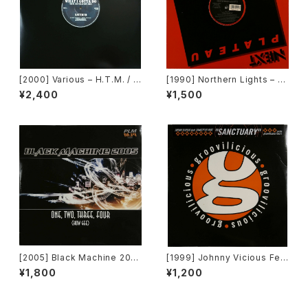
[2000] Various – H.T.M. / B
[1990] Northern Lights – J
ack To "Disco" Request 0
et Lag [Next Plateau Recor
¥2,400
¥1,500
0.00.13 [Avex Trax]
ds Inc.]
[2005] Black Machine 200
[1999] Johnny Vicious Fea
5 – One, Two, Three, Four
t. Dangerous Dave – Sanct
¥1,800
¥1,200
(How Gee) [PLM Records]
uary [Groovilicious]