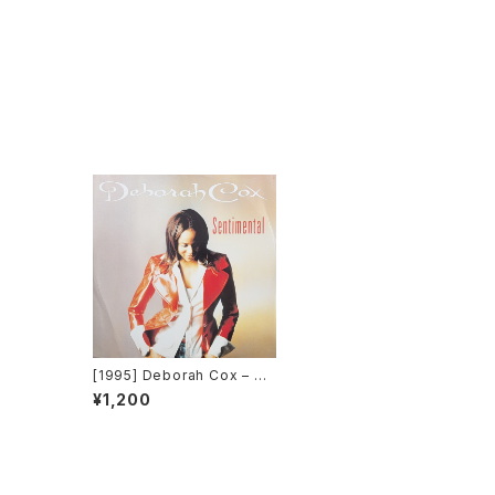
[1995] Deborah Cox – Se
ntimental [Arista]
¥1,200