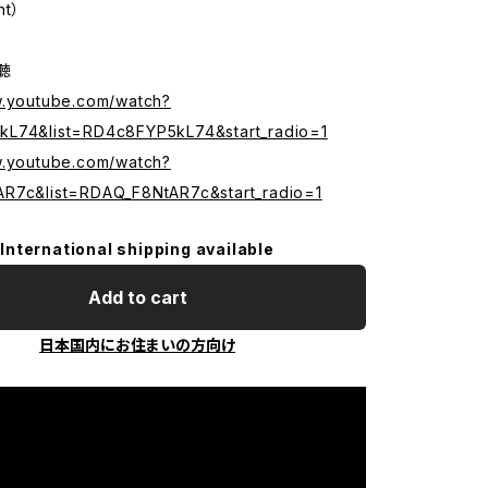
nt）
試聴
w.youtube.com/watch?
L74&list=RD4c8FYP5kL74&start_radio=1
w.youtube.com/watch?
R7c&list=RDAQ_F8NtAR7c&start_radio=1
International shipping available
Add to cart
日本国内にお住まいの方向け