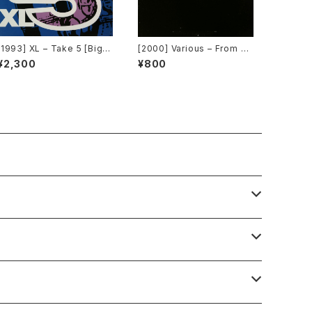
[1993] XL – Take 5 [Big T
[2000] Various – From Su
ime International]
per Dance Freak Vol. 83
¥2,300
¥800
/ Back To The "Disco" ~
私もDiscoへ連れていって~
Request 00.00.11 [Avex
Trax]