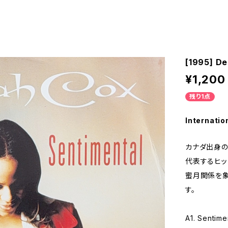
[1995] De
¥1,200
残り1点
Internatio
カナダ出身の実
代表するヒッ
蜜月関係を象
す。
A1. Sentime