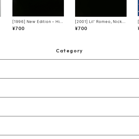
[1996] New Edition – Hit
[2001] Lil' Romeo, Nick C
c
Me Off [MCA Records][P
annon & 3LW – Parents J
¥700
¥700
ROMO]
ust Don't Understand [Ji
ve, Nick Records]
Category