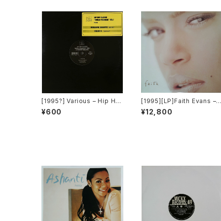
[1995?] Various – Hip Ho
[1995][LP]Faith Evans – 
p Classic "World Premier
aith [Bad Boy Entertainm
¥600
¥12,800
e" Vol.1 [Pop Art Record
ent]
s]