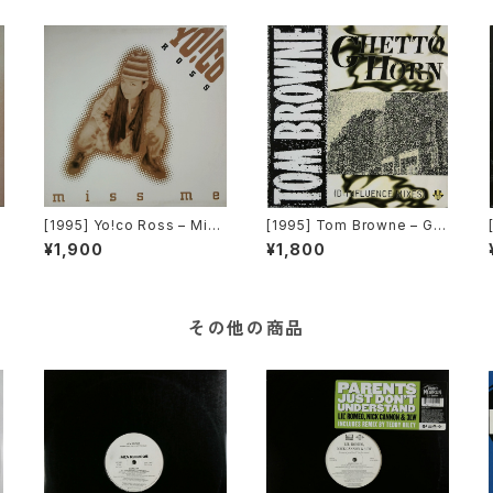
F
[1995] Yo!co Ross – Miss
[1995] Tom Browne – Gh
Me [Columbia]
etto Horn [Hip Bop Reco
¥1,900
¥1,800
rds]
その他の商品