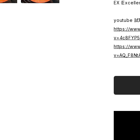
EX（Excelle
youtube 
https://ww
v=4c8FYP5k
https://ww
v=AQ_F8NtA