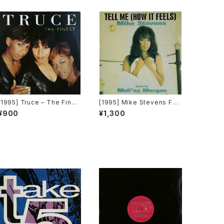
[1995] Truce – The Fines
[1995] Mike Stevens Fea
t [Big Life]
turing Meli'sa Morgan – T
¥900
¥1,300
ell Me (How It Feels) [Do
me Records]