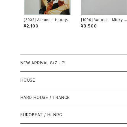
[2002] Ashanti – Happy
[1999] Various – Micky R
[Murder Inc Records]
ecord Vol. 49 [Micky Re
¥2,100
¥3,500
ords Inc.][PROMO]
NEW ARRIVAL 8/7 UP!
HOUSE
1980年代
HARD HOUSE / TRANCE
1987年・以前
1990年代
1990年代
EUROBEAT / Hi-NRG