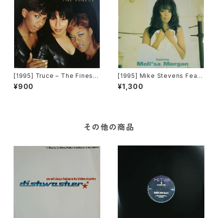
[1995] Truce – The Finest
[1995] Mike Stevens Featu
[Big Life]
ring Meli'sa Morgan – Tell
¥900
¥1,300
Me (How It Feels) [Dome R
ecords]
その他の商品