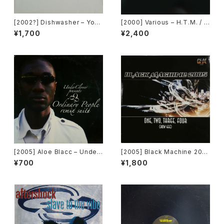
[2002?] Dishwasher – You
[2000] Various – H.T.M. / B
Will Always Find Me In The
ack To The "Disco" ~私もD
¥1,700
¥2,400
Kitchen At Parties [Ka2 Mu
iscoへ連れていって~ Reques
sic]
t 00.00.14 [Avex Trax]
[2005] Aloe Blacc – Under
[2005] Black Machine 200
Clover Presents Ordinary
5 – One, Two, Three, Four
¥700
¥1,800
People Remix Suite [Unde
(How Gee) [PLM Records]
rClover Records]