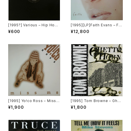
[1995?] Various – Hip Hop
[1995][LP]Faith Evans – Fai
Classic "World Premiere" V
th [Bad Boy Entertainment]
¥600
¥12,800
ol.1 [Pop Art Records]
[1995] Yo!co Ross – Miss
[1995] Tom Browne – Ghett
Me [Columbia]
o Horn [Hip Bop Records]
¥1,900
¥1,800