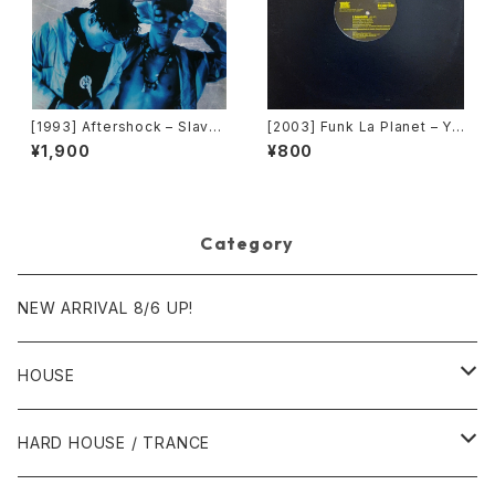
[1993] Aftershock – Slave
[2003] Funk La Planet – Yo
To The Vibe [Virgin]
u Gave Me Love (Funk La
¥1,900
¥800
Planet 008) [Funk La Plane
t]
Category
NEW ARRIVAL 8/6 UP!
HOUSE
1980年代
HARD HOUSE / TRANCE