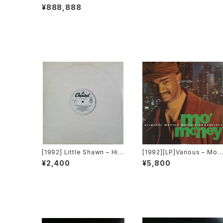
mpin' Around [MCA Reco
¥888,888
rds]
[1992] Little Shawn – Hic
[1992][LP]Various – Mo'
keys On Your Chest [Cap
Money (Original Motion
¥2,400
¥5,800
itol Records]
Picture Soundtrack) [Per
spective Records][PRO
MO]