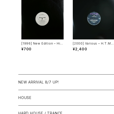
[1996] New Edition – Hit
[2000] Various – H.T.M. /
Me Off [MCA Records][P
Back To The "Disco" ~
¥700
¥2,400
ROMO]
もDiscoへ連れていって~ R
quest 00.00.14 [Avex Tr
x]
NEW ARRIVAL 8/7 UP!
HOUSE
1980年代
HARD HOUSE / TRANCE