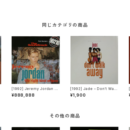
同じカテゴリの商品
[1992] Jeremy Jordan –
[1992] Jade – Don't Walk
The Right Kind Of Love
Away [Giant Records]
¥888,888
¥1,900
[Giant Records]
その他の商品