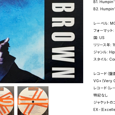
B1. Humpin
B2. Humpin
レーベル: MCA
フォーマット: レ
国: US
リリース年: 1
ジャンル: Hip 
スタイル: Con
レコード（盤
VG+（Very
レコード（レ
特記なし
ジャケットの
EX-（Excell