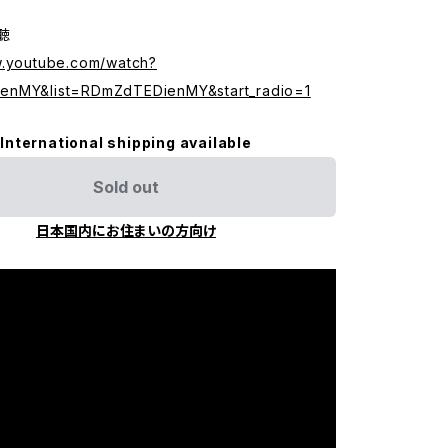
試聴
w.youtube.com/watch?
enMY&list=RDmZdTEDienMY&start_radio=1
International shipping available
Sold out
日本国内にお住まいの方向け