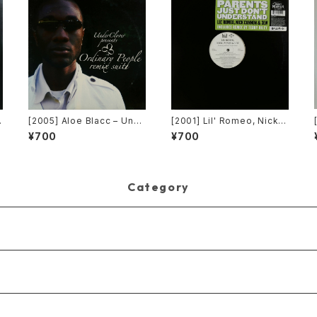
[2005] Aloe Blacc – Und
[2001] Lil' Romeo, Nick C
私
erClover Presents Ordin
annon & 3LW – Parents J
¥700
¥700
e
ary People Remix Suite
ust Don't Understand [Ji
a
[UnderClover Records]
ve, Nick Records]
Category