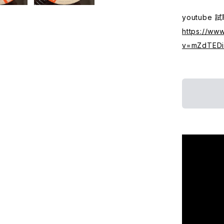
youtube 
https://ww
v=mZdTEDi