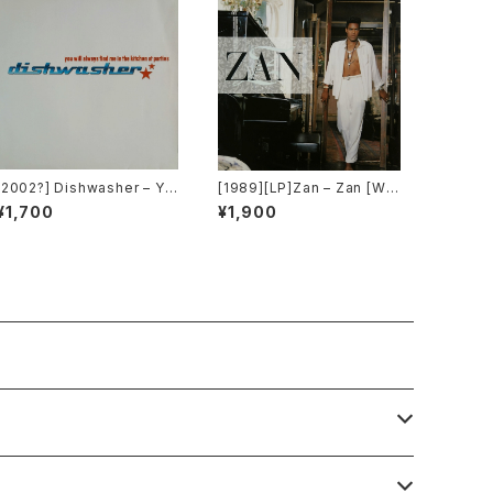
[2002?] Dishwasher – Yo
[1989][LP]Zan – Zan [War
u Will Always Find Me In
ner Bros. Records]
¥1,700
¥1,900
The Kitchen At Parties [K
a2 Music]