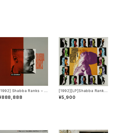
[1992] Shabba Ranks – M
[1992][LP]Shabba Ranks
r. Loverman [Epic]
– Rough & Ready Vol.1 [E
¥888,888
¥5,900
pic]