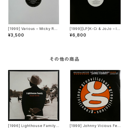
[1999] Various – Micky Rec
[1999][LP]K-Ci & JoJo – I
ord Vol. 49 [Micky Record
t's Real [MCA Records]
¥3,500
¥6,800
s Inc.][PROMO]
その他の商品
[1996] Lighthouse Family –
[1999] Johnny Vicious Fea