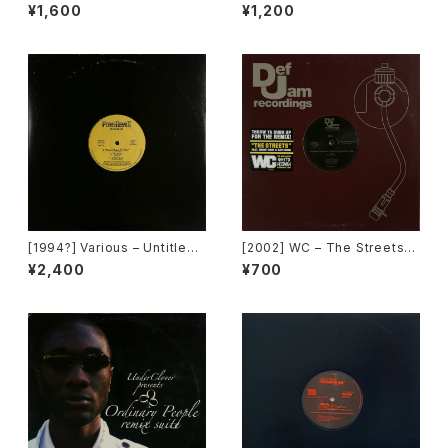
Ocean Drive [Wildcard]
t. Dangerous Dave – Sanct
¥1,600
¥1,200
uary [Groovilicious]
[1994?] Various – Untitled
[2002] WC – The Streets
(PM-669)[PoweRemix Rec
(Remix) [Def Jam Recordin
¥2,400
¥700
ords]
gs][PROMO]