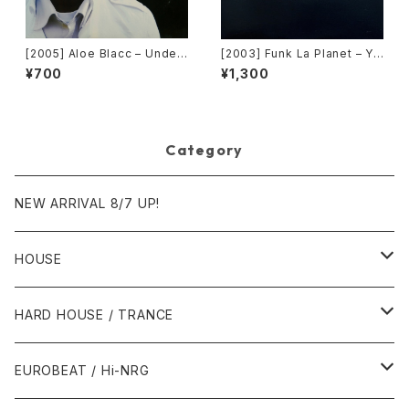
[2005] Aloe Blacc – Under
[2003] Funk La Planet – Yo
Clover Presents Ordinary
u Gave Me Love (Funk La
¥700
¥1,300
People Remix Suite [Unde
Planet 007)[Funk La Plane
rClover Records]
t]
Category
NEW ARRIVAL 8/7 UP!
HOUSE
1980年代
HARD HOUSE / TRANCE
1987年・以前
1990年代
1990年代
EUROBEAT / Hi-NRG