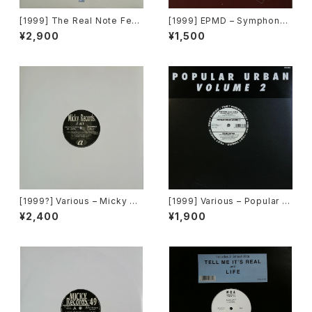
[1999] The Real Note Feat
[1999] EPMD – Symphony
uring Scott Foster – Close
2000 / Right Now [Def Jam
¥2,900
¥1,500
To You [Cool D:vision][PR
Recordings]
OMO][在庫B]
[1999?] Various – Micky Re
[1999] Various – Popular Ur
cords Vol.41 [Micky Recor
ban Volume 2 [Popular Rec
¥2,400
¥1,900
ds.][PROMO]
ords Italia]