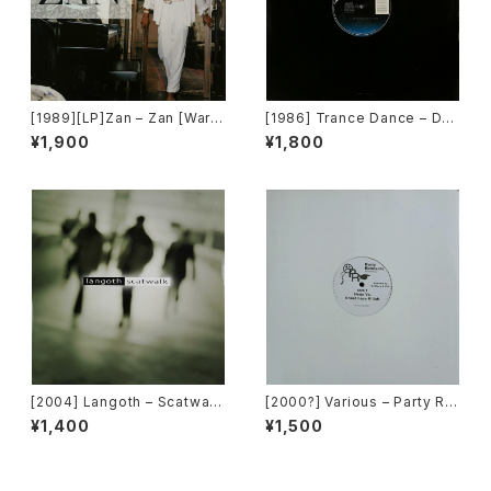
[1989][LP]Zan – Zan [Warn
[1986] Trance Dance – Do
er Bros. Records]
The Dance [Epic]
¥1,900
¥1,800
[2004] Langoth – Scatwalk
[2000?] Various – Party Re
[Sunshine Enterprises]
mixers Volume 5 [OPR]
¥1,400
¥1,500