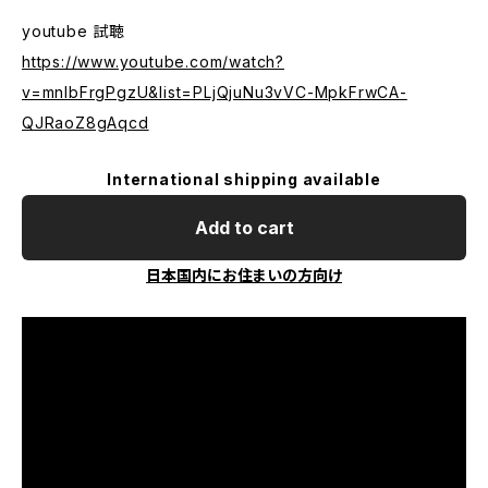
youtube 試聴
https://www.youtube.com/watch?
v=mnlbFrgPgzU&list=PLjQjuNu3vVC-MpkFrwCA-
QJRaoZ8gAqcd
International shipping available
Add to cart
日本国内にお住まいの方向け