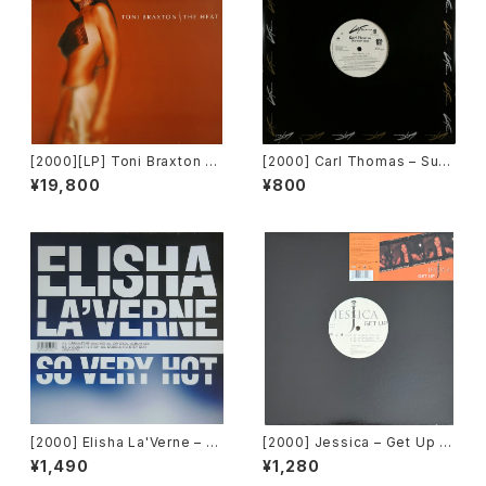
[2000][LP] Toni Braxton –
[2000] Carl Thomas – Sum
The Heat [Arista / LaFace
mer Rain [LaFace Records]
¥19,800
¥800
Records / BMG][2枚組]
[PROMO]
[2000] Elisha La'Verne – S
[2000] Jessica – Get Up [R
o Very Hot [Urbanstar]
estless Records]
¥1,490
¥1,280