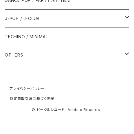
DANCE POP / PARTY ANTHEM
1993年
1997年
2002年
2002年
1988年
2011年
1991年
1991年
2000年
1985年・以前
1990年代
1980年代
J-POP / J-CLUB
1994年
1998年
2003年
2003年
1989年
2012年
1992年
1992年
2001年
1986年
1990年
1988年・以前
2000年代
1990年代
1980年代
TECHINO / MINIMAL
1995年
1999年
2004年
2004年
2013年
1993年 - 1999年
1993年
2002年・以降
1987年
1991年
1989年
2000年
1990年
2000年代
1990年代
OTHERS
1996年
2005年
2005年
2014年
1994年
1988年
1992年
2001年
1991年
2000年
1990年
2000年代
1980年代
1997年
2006年
2006年
2015年
1995年
1989年
1993年
2002年
1992年
プライバシーポリシー
2001年
1991年
2000年
1985年・以前
1990年代
特定商取引法に基づく表記
1998年
2007年
2007年
2016年
1996年 - 1999年
1994年
2003年
1993年
2002年
1992年
2001年
1986年
1990年
2000年代
© ビークルレコード -Vehicle Records-
1999年
2008年
2008年
2017年
1995年
2004年
1994年
2003年
1993年
2002年
1987年
1991年
2000年