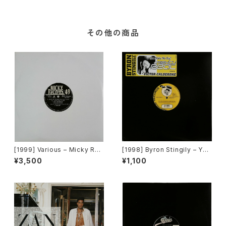
その他の商品
[1999] Various – Micky Rec
[1998] Byron Stingily – You
ord Vol. 49 [Micky Record
Make Me Feel (Mighty Rea
¥3,500
¥1,100
s Inc.][PROMO]
l) [Nervous Records]