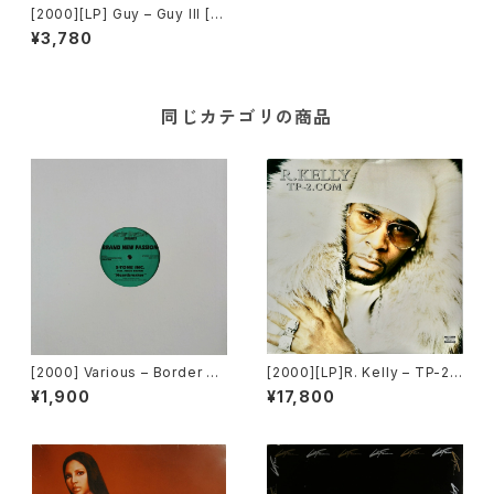
[2000][LP] Guy – Guy III [M
CA Records][PROMO]
¥3,780
同じカテゴリの商品
[2000] Various – Border Br
[2000][LP]R. Kelly – TP-2.c
eakers Presents [Border B
om [Jive][2枚組]
¥1,900
¥17,800
reakers][BBA-1017][PROM
O]