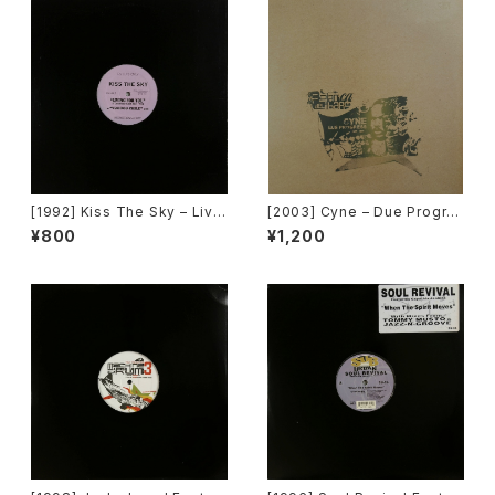
[1992] Kiss The Sky – Livin
[2003] Cyne – Due Progre
g For You / Voodoo Chile /
ss [Botanica Del Jibaro]
¥800
¥1,200
What Does It Take? / Don't
Take Your Love [Not On La
bel (Kiss The Sky)]