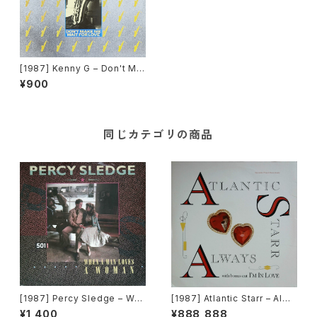
[1987] Kenny G – Don't Ma
ke Me Wait For Love [Arist
¥900
a]
同じカテゴリの商品
[1987] Percy Sledge – Wh
[1987] Atlantic Starr – Alwa
en A Man Loves A Woman
ys [Warner Bros. Records]
¥1,400
¥888,888