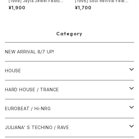
[1998] Jayla Jewel Featuri
[1996] Soul Revival Featuri
ng Grand Puba – I Like Wh
ng Capathia Jenkins – Whe
¥1,900
¥1,700
at U Do To Me (Remix) [Str
n The Spirit Moves [Sub-U
yke Entertainment]
rban][2枚組]
Category
NEW ARRIVAL 8/7 UP!
HOUSE
1980年代
HARD HOUSE / TRANCE
1987年・以前
1990年代
1990年代
EUROBEAT / Hi-NRG
1988年
1990年
1994年・以前
2000年代
2000年代
1980年代
JULIANA' S TECHINO / RAVE