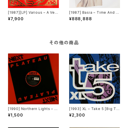
[1987][LP] Various – A Very
[1987] Basia – Time And Ti
Special Christmas [A&M R
de [Portrait]
¥7,900
¥888,888
ecords]
その他の商品
[1990] Northern Lights – J
[1993] XL – Take 5 [Big Ti
et Lag [Next Plateau Recor
me International]
¥1,500
¥2,300
ds Inc.]