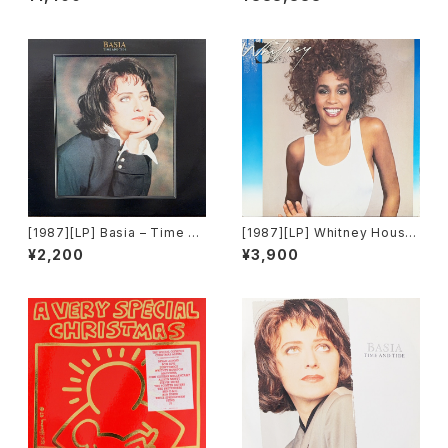
[Atlantic Records]
[1987][LP] Basia – Time An
[1987][LP] Whitney Housto
d Tide [Portrait]
n – Whitney [Arista Record
¥2,200
¥3,900
s]