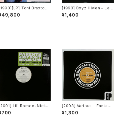
[1993][LP] Toni Braxton –
[1993] Boyz II Men – Let I
Toni Braxton [LaFace Re
t Snow [Motown][PROM
¥49,800
¥1,400
cords]
O]
[2001] Lil' Romeo, Nick C
[2003] Various – Fantasti
annon & 3LW – Parents J
c Freeriding 2 EP 1 [Switc
¥700
¥1,300
ust Don't Understand [Ji
hstance Recordings]
ve, Nick Records]