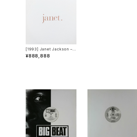
[1993] Janet Jackson –
That's The Way Love Go
¥888,888
es [Virgin]