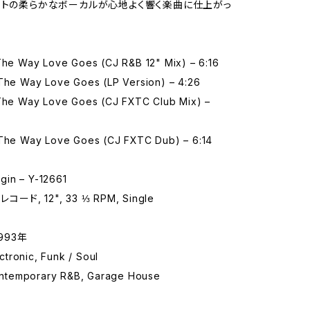
ットの柔らかなボーカルが心地よく響く楽曲に仕上がっ
 The Way Love Goes (CJ R&B 12" Mix) – 6:16
 The Way Love Goes (LP Version) – 4:26
 The Way Love Goes (CJ FXTC Club Mix) –
 The Way Love Goes (CJ FXTC Dub) – 6:14
in – Y-12661
コード, 12", 33 ⅓ RPM, Single
993年
tronic, Funk / Soul
temporary R&B, Garage House