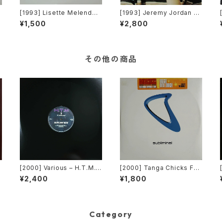
z
[1993] Lisette Melendez
[1993] Jeremy Jordan –
G
– Will You Ever Save Me
Wannagirl [Giant Record
¥1,500
¥2,800
[Chaos Recordings][PRO
s]
e
MO]
O
その他の商品
s
[2000] Various – H.T.M. /
[2000] Tanga Chicks Fea
Back To The "Disco" ~私
turing Dimitri & Tom – Bra
¥2,400
¥1,800
もDiscoへ連れていって~ Re
sil Over Zurich [Sublimin
quest 00.00.14 [Avex Tra
al][2枚組]
x]
Category