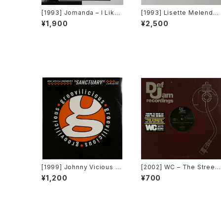
[1993] Jomanda – I Like I
[1993] Lisette Melende
t [Big Beat]
/ The Puppies – Goody 
¥1,900
¥2,500
oody / Funky Y-2-C / Da
nce 2 Da Music [Sony R
cords / G's Factory][PR
MO]
[1999] Johnny Vicious F
[2002] WC – The Street
eat. Dangerous Dave – S
(Remix) [Def Jam Recor
¥1,200
¥700
anctuary [Groovilicious]
dings][PROMO]