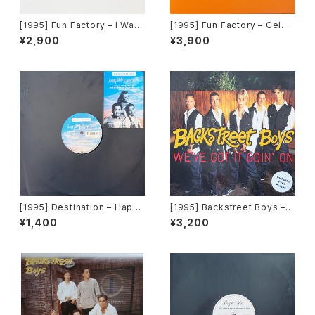
[1995] Fun Factory – I Wan
[1995] Fun Factory – Celeb
na B With U [Curb Edel Rec
ration [Regular Records]
¥2,900
¥3,900
ords]
[1995] Destination – Happy
[1995] Backstreet Boys –
Days, Happy Weeks [WEA]
We’ve Got It Goin’ On [Jiv
¥1,400
¥3,200
e][JIVE T 386]