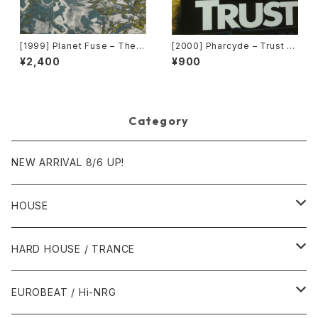
[1999] Planet Fuse – The R
[2000] Pharcyde – Trust [E
eal Face [Dance Pollution]
del America Records]
¥2,400
¥900
Category
NEW ARRIVAL 8/6 UP!
HOUSE
1980年代
HARD HOUSE / TRANCE
1987年・以前
1990年代
1990年代
EUROBEAT / Hi-NRG