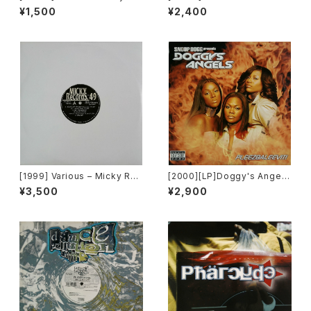
mixers Volume 5 [OPR]
(PM-669)[PoweRemix Rec
¥1,500
¥2,400
ords]
[1999] Various – Micky Rec
[2000][LP]Doggy's Angels
ord Vol. 49 [Micky Record
– Pleezbaleevit! [TVT Rec
¥3,500
¥2,900
s Inc.][PROMO]
ords][2枚組]