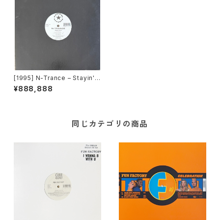
[1995] N-Trance – Stayin'
Alive / Set U Free [Radikal
¥888,888
Records]
同じカテゴリの商品