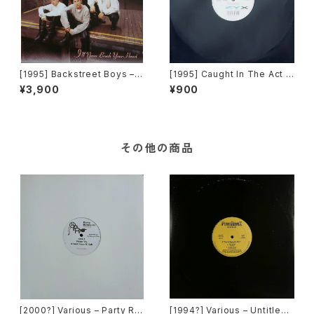
[1995] Backstreet Boys –
[1995] Caught In The Act –
I'll Never Break Your Heart
My Arms Keep Missing Yo
¥3,900
¥900
[Jive]
u [ZYX Music]
その他の商品
[2000?] Various – Party Re
[1994?] Various – Untitled