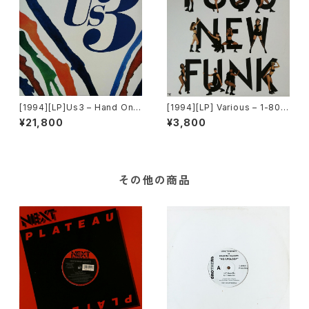
[1994][LP]Us3 – Hand On
[1994][LP] Various – 1-800
The Torch [Blue Note][限定
-New-Funk [NPG Records]
¥21,800
¥3,800
盤][2枚組]
その他の商品