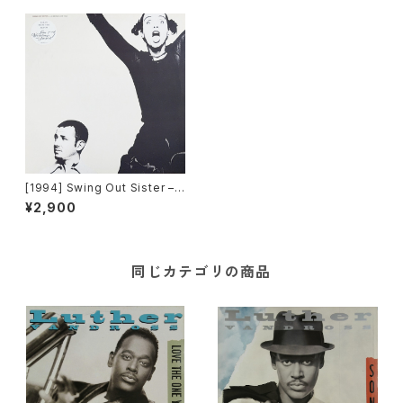
[1994] Swing Out Sister – L
a La (Means I Love You) [M
¥2,900
ercury Records]
同じカテゴリの商品