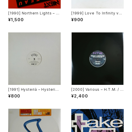
[1990] Northern Lights – J
[1999] Love To Infinity vs
et Lag [Next Plateau Recor
Loleatta Holloway – No Ap
¥1,500
¥900
ds Inc.]
ology [Brothers][PROMO]
[1991] Hysterià – Hysteria
[2000] Various – H.T.M. / B
(There's No Reason To Be
ack To "Disco" Request 0
¥800
¥2,400
Disturbed) [T.A.O.B. Danc
0.00.13 [Avex Trax]
e]