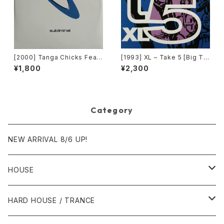
[2000] Tanga Chicks Featu
[1993] XL – Take 5 [Big Ti
ring Dimitri & Tom – Brasil
me International]
¥1,800
¥2,300
Over Zurich [Subliminal][2
枚組]
Category
NEW ARRIVAL 8/6 UP!
HOUSE
1980年代
HARD HOUSE / TRANCE