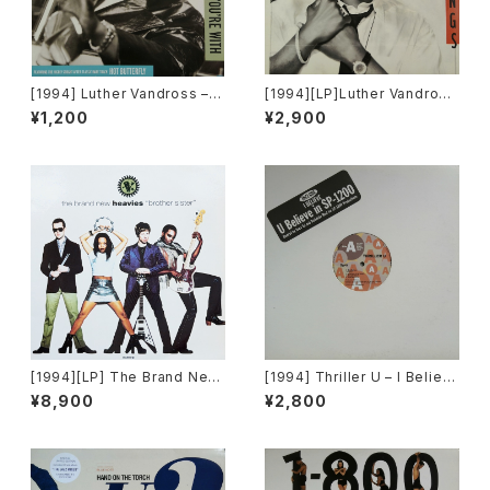
[1994] Luther Vandross – L
[1994][LP]Luther Vandross
ove The One You're With
– Songs [Epic, LV Records]
¥1,200
¥2,900
[Epic, LV Records]
[1994][LP] The Brand New
[1994] Thriller U – I Believ
Heavies – Brother Sister [F
e [Roux]
¥8,900
¥2,800
FRR][2枚組]