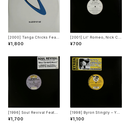
[2000] Tanga Chicks Featu
[2001] Lil' Romeo, Nick Ca
ring Dimitri & Tom – Brasil
nnon & 3LW – Parents Just
¥1,800
¥700
Over Zurich [Subliminal][2
Don't Understand [Jive, Ni
枚組]
ck Records]
[1996] Soul Revival Featuri
[1998] Byron Stingily – You
ng Capathia Jenkins – Whe
Make Me Feel (Mighty Rea
¥1,700
¥1,100
n The Spirit Moves [Sub-U
l) [Nervous Records]
rban][2枚組]