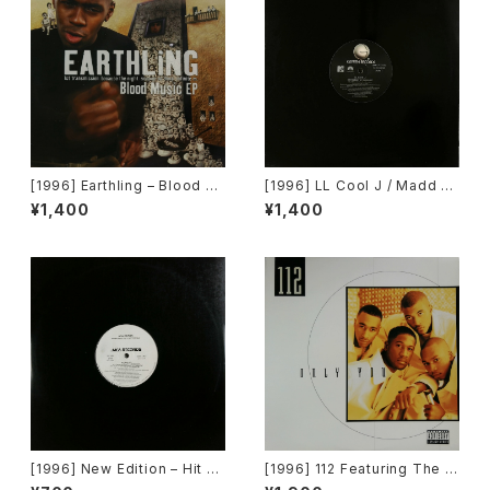
[1996] Earthling – Blood M
[1996] LL Cool J / Madd H
usic EP [Cooltempo]
ead – Ain't Nobody / Pim
¥1,400
¥1,400
p'n Ain't Ez [Geffen Recor
ds]
[1996] New Edition – Hit M
[1996] 112 Featuring The N
e Off [MCA Records][PRO
otorious B.I.G. – Only You