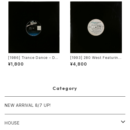
[1986] Trance Dance – Do
[1993] 280 West Featuring
The Dance [Epic]
Diamond Temple – Love's
¥1,800
¥4,800
Masquerade [Kaleidiasco
pe Records]
Category
NEW ARRIVAL 8/7 UP!
HOUSE