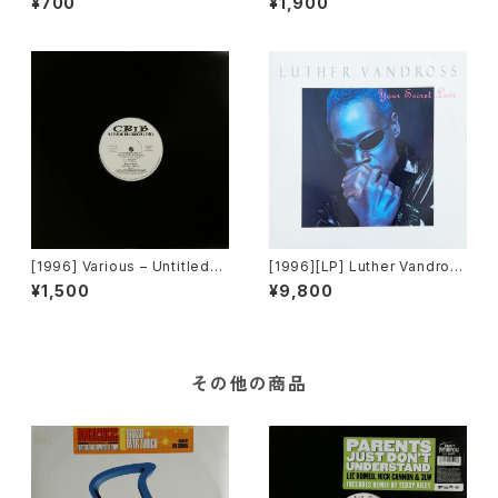
¥700
¥1,900
MO]
[Bad Boy Entertainment]
[1996] Various – Untitled
[1996][LP] Luther Vandros
(CU-5117)[Crib Undergroun
s – Your Secret Love [Epic
¥1,500
¥9,800
d]
/ LV Records]
その他の商品