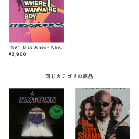
[1994] Miss Jones – Wher
e I Wanna Be Boy [StepSun
¥2,900
Music Entertainment]
同じカテゴリの商品