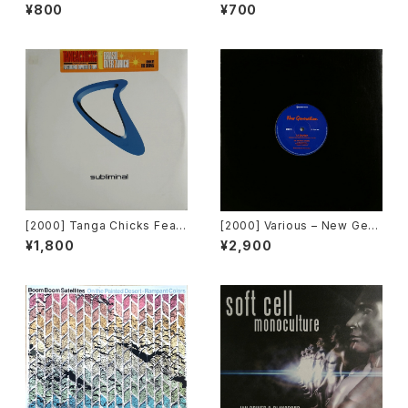
ng Grand Puba – I Like Wh
e Off [MCA Records][PRO
¥800
¥700
at U Do To Me (Remix) [Str
MO]
yke Entertainment]
[2000] Tanga Chicks Featu
[2000] Various – New Gen
ring Dimitri & Tom – Brasil
eration / Back To The "Dis
¥1,800
¥2,900
Over Zurich [Subliminal][2
co" ~私もDiscoへ連れていっ
枚組]
て~ [Avex Trax]