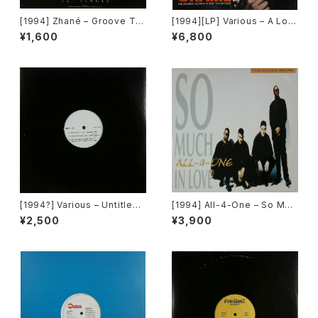
[1994] Zhané – Groove Th
[1994][LP] Various – A Low
ang (Remix) [Motown][在庫
Down Dirty Shame (The Or
¥1,600
¥6,800
B]
iginal Motion Picture Soun
dtrack) [Jive / Hollywood
Records][2枚組]
[1994?] Various – Untitled
[1994] All-4-One – So Muc
(Nas – Lifes A Bitch) [Not
h In Love [Atlantic]
¥2,500
¥3,900
On Label][PROMO]