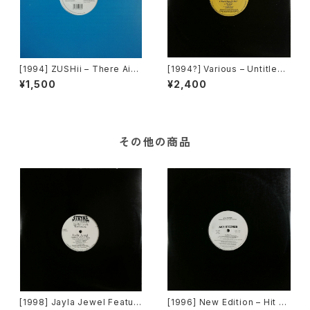
[1994] ZUSHii – There Ain't
[1994?] Various – Untitled
Enough Love ('94 Remix) /
(PM-669)[PoweRemix Rec
¥1,500
¥2,400
Surprise Surprise [E-Zee]
ords]
その他の商品
[1998] Jayla Jewel Featuri
[1996] New Edition – Hit M