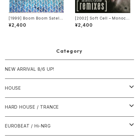
[1999] Boom Boom Satellit
[2002] Soft Cell – Monocul
es – On The Painted Deser
ture (Jan Driver & Playgrou
¥2,400
¥2,400
t - Rampant Colors [R & S
p Remixes) [3 Lanka]
Records]
Category
NEW ARRIVAL 8/6 UP!
HOUSE
1980年代
HARD HOUSE / TRANCE
1987年・以前
1990年代
1990年代
EUROBEAT / Hi-NRG