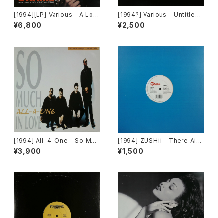
[1994][LP] Various – A Low
[1994?] Various – Untitled
Down Dirty Shame (The Or
(Nas – Lifes A Bitch) [Not
¥6,800
¥2,500
iginal Motion Picture Soun
On Label][PROMO]
dtrack) [Jive / Hollywood
Records][2枚組]
[1994] All-4-One – So Muc
[1994] ZUSHii – There Ain't
h In Love [Atlantic]
Enough Love ('94 Remix) /
¥3,900
¥1,500
Surprise Surprise [E-Zee]