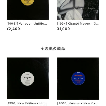
[1994?] Various – Untitled
[1994] Chanté Moore – Old
(PM-669)[PoweRemix Rec
School Lovin' [MCA Recor
¥2,400
¥1,900
ords]
ds]
その他の商品
[1996] New Edition – Hit M
[2000] Various – New Gen