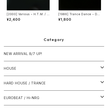
[2000] Various – H.T.M. / B
[1986] Trance Dance – Do
ack To The "Disco" ~私もD
The Dance [Epic]
¥2,400
¥1,800
iscoへ連れていって~ Reques
t 00.00.14 [Avex Trax]
Category
NEW ARRIVAL 8/7 UP!
HOUSE
1980年代
HARD HOUSE / TRANCE
1987年・以前
1990年代
1990年代
EUROBEAT / Hi-NRG