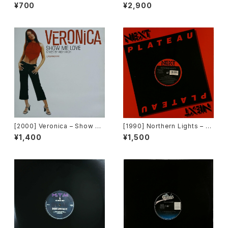
e Off [MCA Records][PRO
eration / Back To The "Dis
¥700
¥2,900
MO]
co" ~私もDiscoへ連れていっ
て~ [Avex Trax]
[2000] Veronica – Show M
[1990] Northern Lights – J
e Love [Urbanstar]
et Lag [Next Plateau Recor
¥1,400
¥1,500
ds Inc.]