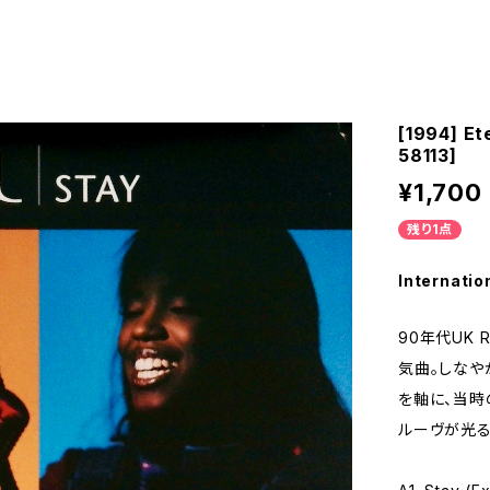
[1994] Et
58113]
¥1,700
残り1点
Internatio
90年代UK 
気曲。しなや
を軸に、当時
ルーヴが光る