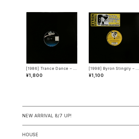
[1986] Trance Dance – D
[1998] Byron Stingily – Y
o The Dance [Epic]
ou Make Me Feel (Might
¥1,800
¥1,100
y Real) [Nervous Record
s]
NEW ARRIVAL 8/7 UP!
HOUSE