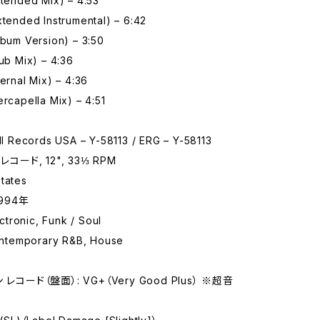
xtended Mix) – 4:53
xtended Instrumental) – 6:42
lbum Version) – 3:50
lub Mix) – 4:36
ternal Mix) – 4:36
ercapella Mix) – 4:51
Records USA – Y-58113 / ERG – Y-58113
レコード, 12", 33⅓ RPM
tates
994年
tronic, Funk / Soul
temporary R&B, House
レコード（盤面）: VG+（Very Good Plus） ※超音