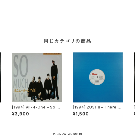
同じカテゴリの商品
[1994] All-4-One – So M
[1994] ZUSHii – There Ai
N
uch In Love [Atlantic]
n't Enough Love ('94 Re
¥3,900
¥1,500
mix) / Surprise Surprise
[E-Zee]