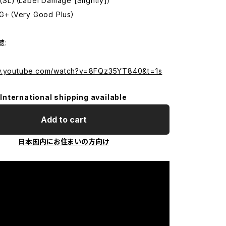
L)（Label Damage [Slightly]）
+（Very Good Plus）
聴:
ww.youtube.com/watch?v=8FQz35YT840&t=1s
International shipping available
Add to cart
日本国内にお住まいの方向け