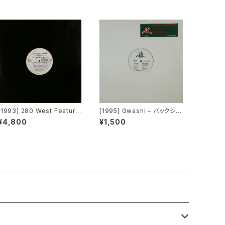
[1993] 280 West Featurin
[1995] Gwashi – バックシャ
g Diamond Temple – Lov
ン [Heavy Shit]
¥4,800
¥1,500
e's Masquerade [Kaleidi
ascope Records]