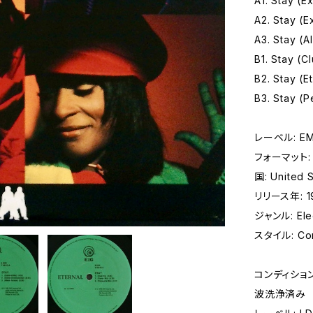
A1. Stay (E
A2. Stay (E
A3. Stay (A
B1. Stay (C
B2. Stay (E
B3. Stay (P
レーベル: EMI 
フォーマット: 
国: United S
リリース年: 1
ジャンル: Elec
スタイル: Con
コンディション 
波洗浄済み