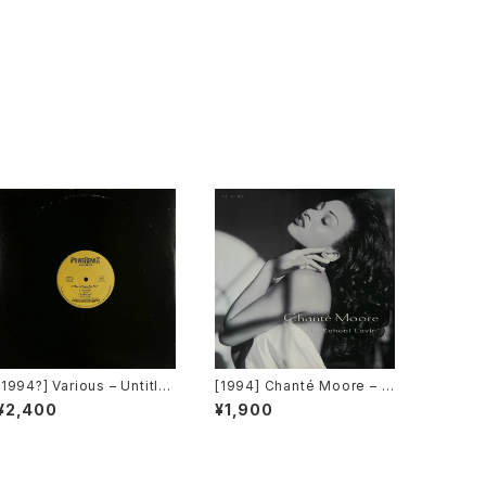
[1994?] Various – Untitle
[1994] Chanté Moore – O
d (PM-669)[PoweRemix
ld School Lovin' [MCA R
¥2,400
¥1,900
Records]
ecords]