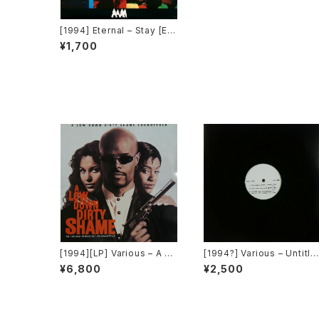
[1994] Eternal – Stay [EM
I Records USA][Y-58113]
¥1,700
[1994][LP] Various – A Lo
[1994?] Various – Untitle
w Down Dirty Shame (Th
d (Nas – Lifes A Bitch) [
¥6,800
¥2,500
e Original Motion Picture
ot On Label][PROMO]
Soundtrack) [Jive / Holly
wood Records][2枚組]