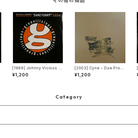
その他の商品
[1999] Johnny Vicious F
[2003] Cyne – Due Progr
eat. Dangerous Dave – S
ess [Botanica Del Jibar
¥1,200
¥1,200
anctuary [Groovilicious]
o]
Category