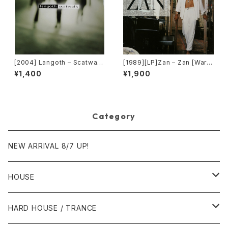
[2004] Langoth – Scatwalk
[1989][LP]Zan – Zan [Warn
[Sunshine Enterprises]
er Bros. Records]
¥1,400
¥1,900
Category
NEW ARRIVAL 8/7 UP!
HOUSE
1980年代
HARD HOUSE / TRANCE