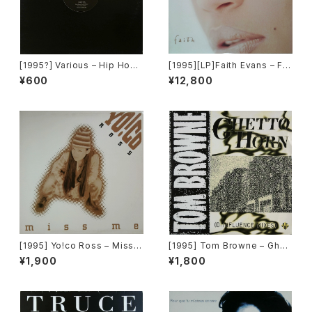
[1995?] Various – Hip Hop
[1995][LP]Faith Evans – Fai
Classic "World Premiere" V
th [Bad Boy Entertainment]
¥600
¥12,800
ol.1 [Pop Art Records]
[1995] Yo!co Ross – Miss
[1995] Tom Browne – Ghett
Me [Columbia]
o Horn [Hip Bop Records]
¥1,900
¥1,800