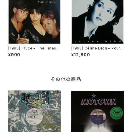
[1995] Truce – The Finest
[1995] Céline Dion – Pour
[Big Life]
Que Tu M'Aimes Encore [C
¥900
¥12,800
olumbia]
その他の商品