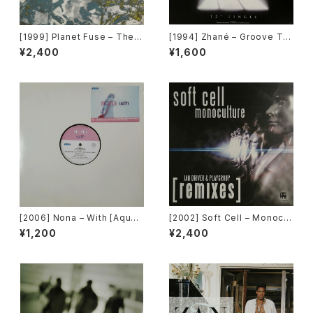
[1999] Planet Fuse – The R
[1994] Zhané – Groove Th
eal Face [Dance Pollution]
ang (Remix) [Motown][在庫
¥2,400
¥1,600
B]
[2006] Nona – With [Aqua]
[2002] Soft Cell – Monocul
[PROMO]
ture (Jan Driver & Playgrou
¥1,200
¥2,400
p Remixes) [3 Lanka]