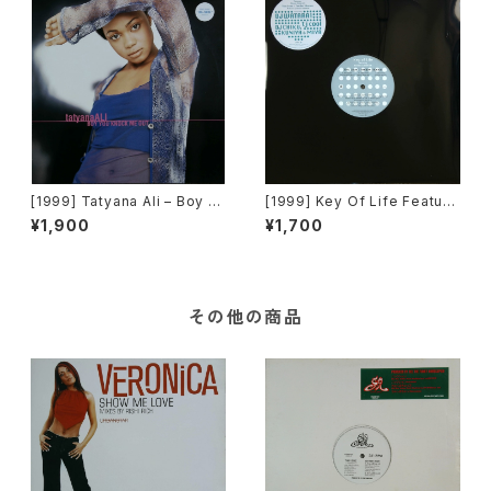
[1999] Tatyana Ali – Boy Y
[1999] Key Of Life Featuri
ou Knock Me Out [Epic]
ng Alison Limerick – This L
¥1,900
¥1,700
ove / Tender Illusion [Vict
or]
その他の商品