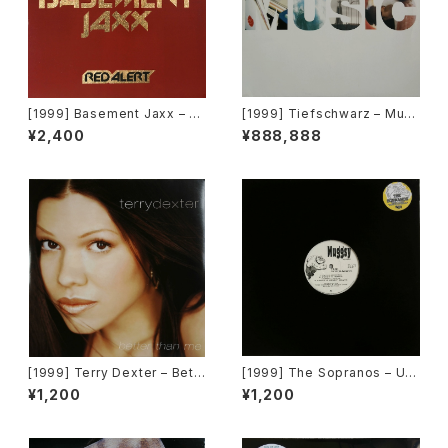
[1999] Basement Jaxx – R
[1999] Tiefschwarz – Musi
ed Alert [XL Recordings, A
c (Part 2) [Benztown Recor
¥2,400
¥888,888
tlantic Jaxx]
ds]
[1999] Terry Dexter – Bett
[1999] The Sopranos – Unt
er Than Me [Warner Bros.
itled [Muggsy Records]
¥1,200
¥1,200
Records][在庫B]