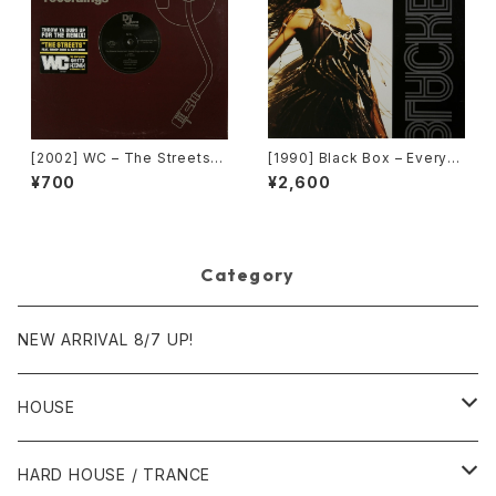
[2002] WC – The Streets
[1990] Black Box – Everyb
(Remix) [Def Jam Recordin
ody, Everybody [Deconstr
¥700
¥2,600
gs][PROMO]
uction]
Category
NEW ARRIVAL 8/7 UP!
HOUSE
1980年代
HARD HOUSE / TRANCE