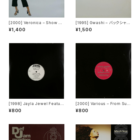
[2000] Veronica – Show M
[1995] Gwashi – バックシャン
e Love [Urbanstar]
[Heavy Shit]
¥1,400
¥1,500
[1998] Jayla Jewel Featuri
[2000] Various – From Sup
ng Grand Puba – I Like Wh
er Dance Freak Vol. 83 / B
¥800
¥800
at U Do To Me (Remix) [Str
ack To The "Disco" ~私もD
yke Entertainment]
iscoへ連れていって~ Reques
t 00.00.11 [Avex Trax]