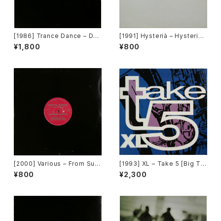
[1986] Trance Dance – Do
[1991] Hysterià – Hysteria
The Dance [Epic]
(There's No Reason To Be
¥1,800
¥800
Disturbed) [T.A.O.B. Danc
e]
[2000] Various – From Sup
[1993] XL – Take 5 [Big Ti
er Dance Freak Vol. 83 / B
me International]
¥800
¥2,300
ack To The "Disco" ~私もD
iscoへ連れていって~ Reques
t 00.00.11 [Avex Trax]