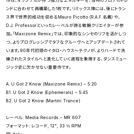
作は、オリジナルが持つ強力なエネルギーを、当時のフロアのトレ
ンドに合わせて再構築した1枚です。リミックス陣には、後にトラン
ス界で世界的成功を収めるMauro Picotto（R.A.F.名義）や、
D.J. Professorといったレーベルが誇る敏腕クリエイターが参
加。「Maxizone Remix」では、印象的なシンセのリフを活かしつ
つ、よりプログレッシブでタフなグルーヴへとアップデートされて
います。90年代初頭のイタロ・ハウス〜テクノが、よりハードで洗
練されたスタイルへと進化していく過程を象徴する、ダンスミュー
ジック史に欠かせない重要作です。
A. U Got 2 Know (Maxizone Remix) – 5:20
B1. U Got 2 Know (Ephemerals) – 5:45
B2. U Got 2 Know (Martini Trance)
レーベル: Media Records – MR 607
フォーマット: レコード, 12", 33 ⅓ RPM