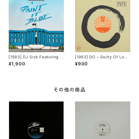
[1993] DJ Sick Featuring D
[1993] DO – Guilty Of Love
r. D.O.P.E. & Bulldozer – Pai
[WHTE LBLS]
¥1,900
¥900
nt It Blue [Bulldozer Recor
ds]
その他の商品