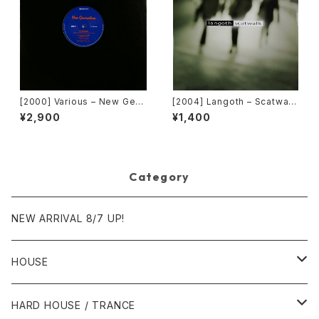
[2000] Various – New Gen
[2004] Langoth – Scatwalk
eration / Back To The "Dis
[Sunshine Enterprises]
¥2,900
¥1,400
co" ~私もDiscoへ連れていっ
て~ [Avex Trax]
Category
NEW ARRIVAL 8/7 UP!
HOUSE
1980年代
HARD HOUSE / TRANCE