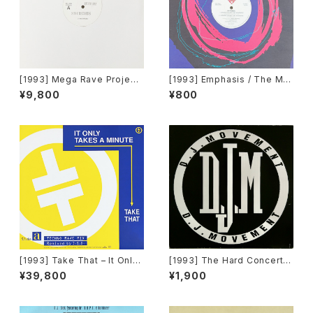
[1993] Mega Rave Project
[1993] Emphasis / The Ma
Produced By John Robins
nipulator – Goodbye Baby
¥9,800
¥800
on – Rave Technopolis To
Say Goodbye / Do Ya Wan
kyo [Sony Records][PROM
na Party [Decadance Reco
O]
rds]
[1993] Take That – It Only
[1993] The Hard Concert –
Takes A Minute (I.S.D. Rem
Rhythm Is Hard [DJ Move
¥39,800
¥1,900
ix) [RCA]
ment]