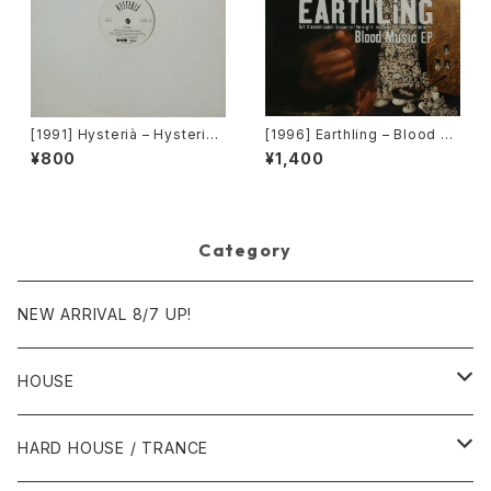
[1991] Hysterià – Hysteria
[1996] Earthling – Blood M
(There's No Reason To Be
usic EP [Cooltempo]
¥800
¥1,400
Disturbed) [T.A.O.B. Danc
e]
Category
NEW ARRIVAL 8/7 UP!
HOUSE
1980年代
HARD HOUSE / TRANCE