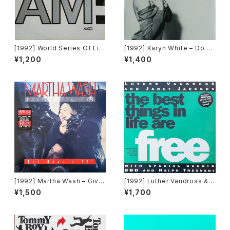
[1992] World Series Of Lif
[1992] Karyn White – Do Un
e Featuring Claudine Nels
to Me / Walkin' The Dog
¥1,200
¥1,400
on – I Would Give Anything
[Warner Bros. Records]
(Mixes) [A&M Records]
[1992] Martha Wash – Give
[1992] Luther Vandross & J
It To You [RCA][2枚組]
anet Jackson With Special
¥1,500
¥1,700
Guests BBD & Ralph Tresv
ant – The Best Things In Li
fe Are Free [Perspective R
ecords]