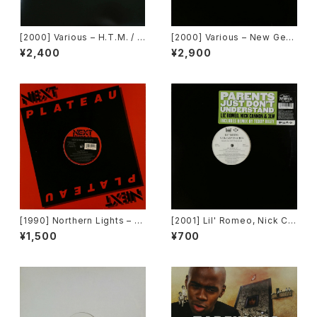
[2000] Various – H.T.M. / B
[2000] Various – New Gen
ack To "Disco" Request 0
eration / Back To The "Dis
¥2,400
¥2,900
0.00.13 [Avex Trax]
co" ~私もDiscoへ連れていっ
て~ [Avex Trax]
[1990] Northern Lights – J
[2001] Lil' Romeo, Nick Ca
et Lag [Next Plateau Recor
nnon & 3LW – Parents Just
¥1,500
¥700
ds Inc.]
Don't Understand [Jive, Ni
ck Records]