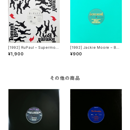
[1992] RuPaul – Supermod
[1992] Jackie Moore – Bec
el (You Better Work) / Hou
ause The Night [Discomag
¥1,900
¥900
se Of Love [Tommy Boy]
ic Records]
その他の商品