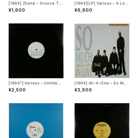
[1994] Zhané – Groove Th
[1994][LP] Various – A Low
ang (Remix) [Motown][在庫
Down Dirty Shame (The Or
¥1,600
¥6,800
B]
iginal Motion Picture Soun
dtrack) [Jive / Hollywood
Records][2枚組]
[1994?] Various – Untitled
[1994] All-4-One – So Muc
(Nas – Lifes A Bitch) [Not
h In Love [Atlantic]
¥2,500
¥3,900
On Label][PROMO]