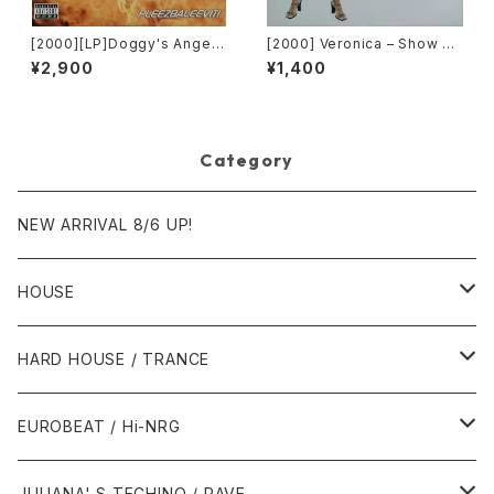
[2000][LP]Doggy's Angels
[2000] Veronica – Show M
– Pleezbaleevit! [TVT Rec
e Love [Urbanstar]
¥2,900
¥1,400
ords][2枚組]
Category
NEW ARRIVAL 8/6 UP!
HOUSE
1980年代
HARD HOUSE / TRANCE
1987年・以前
1990年代
1990年代
EUROBEAT / Hi-NRG
1988年
1990年
1994年・以前
2000年代
2000年代
1980年代
JULIANA' S TECHINO / RAVE