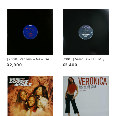
e]
[2000] Various – New Gen
[2000] Various – H.T.M. / B
eration / Back To The "Dis
ack To The "Disco" ~私もD
¥2,900
¥2,400
co" ~私もDiscoへ連れていっ
iscoへ連れていって~ Reques
て~ [Avex Trax]
t 00.00.14 [Avex Trax]