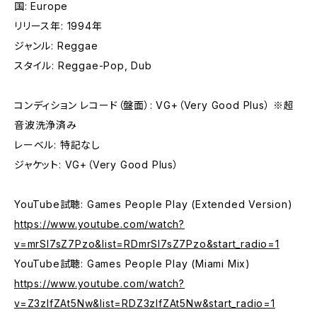
国: Europe
リリース年: 1994年
ジャンル: Reggae
スタイル: Reggae-Pop, Dub
コンディション レコード（盤面）: VG+（Very Good Plus） ※超
音波洗浄済み
レーベル: 特記なし
ジャケット: VG+（Very Good Plus）
YouTube試聴: Games People Play (Extended Version)
https://www.youtube.com/watch?
v=mrSl7sZ7Pzo&list=RDmrSl7sZ7Pzo&start_radio=1
YouTube試聴: Games People Play (Miami Mix)
https://www.youtube.com/watch?
v=Z3zlfZAt5Nw&list=RDZ3zlfZAt5Nw&start_radio=1