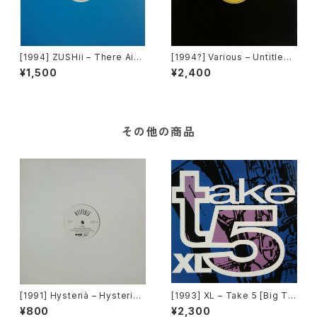
[1994] ZUSHii – There Ain't
[1994?] Various – Untitled
Enough Love ('94 Remix) /
(PM-669)[PoweRemix Rec
¥1,500
¥2,400
Surprise Surprise [E-Zee]
ords]
その他の商品
[1991] Hysterià – Hysteria
[1993] XL – Take 5 [Big Ti
(There's No Reason To Be
me International]
¥800
¥2,300
Disturbed) [T.A.O.B. Danc