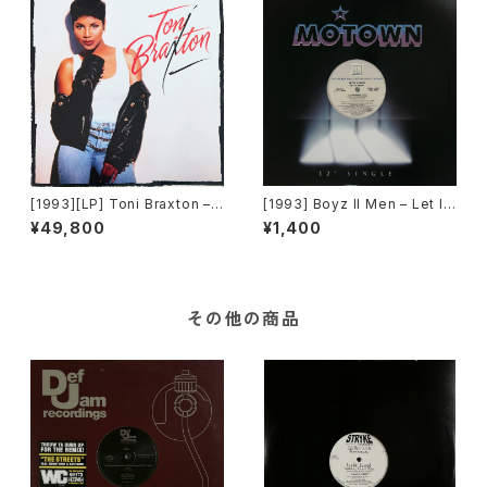
[1993][LP] Toni Braxton –
[1993] Boyz II Men – Let It
Toni Braxton [LaFace Reco
Snow [Motown][PROMO]
¥49,800
¥1,400
rds]
その他の商品