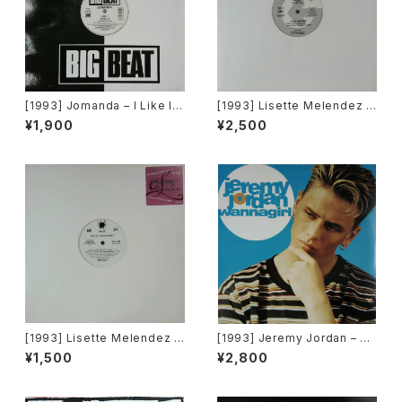
[1993] Jomanda – I Like It
[1993] Lisette Melendez /
[Big Beat]
The Puppies – Goody Goo
¥1,900
¥2,500
dy / Funky Y-2-C / Dance 2
Da Music [Sony Records /
G's Factory][PROMO]
[1993] Lisette Melendez –
[1993] Jeremy Jordan – W
Will You Ever Save Me [Ch
annagirl [Giant Records]
¥1,500
¥2,800
aos Recordings][PROMO]