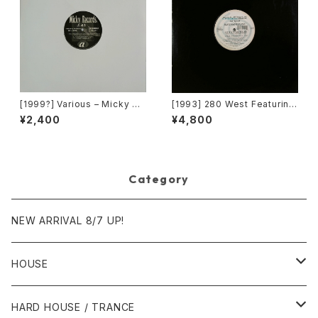
[1999?] Various – Micky Re
[1993] 280 West Featuring
cords Vol.41 [Micky Recor
Diamond Temple – Love's
¥2,400
¥4,800
ds.][PROMO]
Masquerade [Kaleidiasco
pe Records]
Category
NEW ARRIVAL 8/7 UP!
HOUSE
1980年代
HARD HOUSE / TRANCE