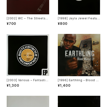
[2002] WC – The Streets
[1998] Jayla Jewel Featuri
(Remix) [Def Jam Recordin
ng Grand Puba – I Like Wh
¥700
¥800
gs][PROMO]
at U Do To Me (Remix) [Str
yke Entertainment]
[2003] Various – Fantastic
[1996] Earthling – Blood M
Freeriding 2 EP 1 [Switchst
usic EP [Cooltempo]
¥1,300
¥1,400
ance Recordings]