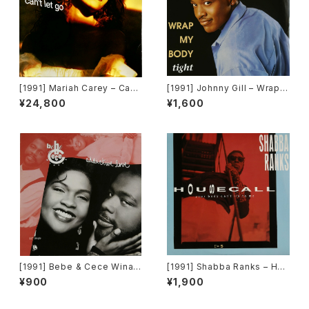
[1991] Mariah Carey – Can't
[1991] Johnny Gill – Wrap
Let Go [Columbia]
My Body Tight [Motown]
¥24,800
¥1,600
[限定盤]
[1991] Bebe & Cece Winan
[1991] Shabba Ranks – Hou
s – Addictive Love [Capito
secall [Epic]
¥900
¥1,900
l Records]