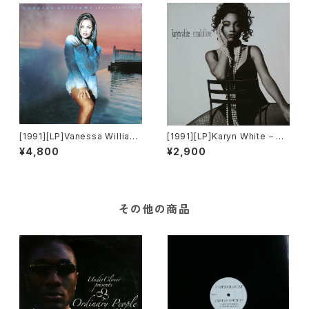
[1991][LP]Vanessa William
[1991][LP]Karyn White – Rit
s – The Comfort Zone [Win
ual Of Love [Warner Bros.
¥4,800
¥2,900
g Records / Mercury]
Records]
その他の商品