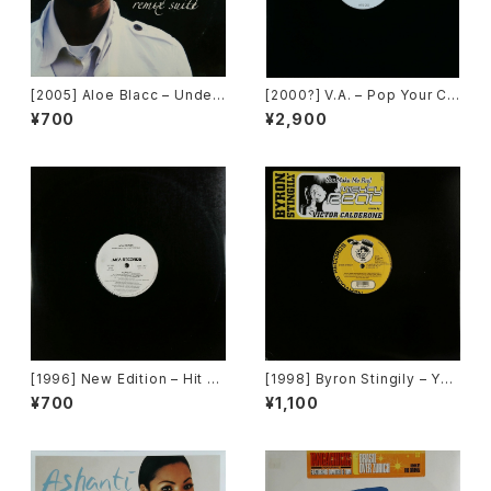
[2005] Aloe Blacc – Under
[2000?] V.A. – Pop Your Co
Clover Presents Ordinary
llar / Can't Go For That [No
¥700
¥2,900
People Remix Suite [Unde
t On Label][PROMO]
rClover Records]
[1996] New Edition – Hit M
[1998] Byron Stingily – You
e Off [MCA Records][PRO
Make Me Feel (Mighty Rea
¥700
¥1,100
MO]
l) [Nervous Records]