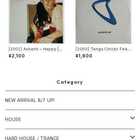
[2002] Ashanti – Happy [M
[2000] Tanga Chicks Featu
urder Inc Records]
ring Dimitri & Tom – Brasil
¥2,100
¥1,800
Over Zurich [Subliminal][2
枚組]
Category
NEW ARRIVAL 8/7 UP!
HOUSE
1980年代
HARD HOUSE / TRANCE