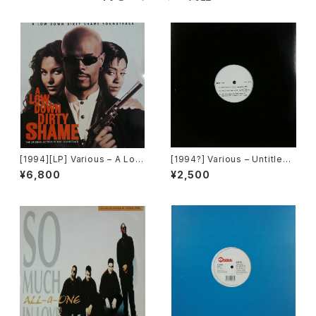
[1994][LP] Various – A Low
[1994?] Various – Untitled
Down Dirty Shame (The Or
(Nas – Lifes A Bitch) [Not
¥6,800
¥2,500
iginal Motion Picture Soun
On Label][PROMO]
dtrack) [Jive / Hollywood
Records][2枚組]