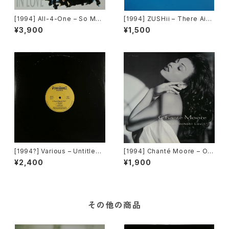
[1994] All-4-One – So Muc
[1994] ZUSHii – There Ain't
h In Love [Atlantic]
Enough Love ('94 Remix) /
¥3,900
¥1,500
Surprise Surprise [E-Zee]
[1994?] Various – Untitled
[1994] Chanté Moore – Old
(PM-669)[PoweRemix Rec
School Lovin' [MCA Recor
¥2,400
¥1,900
ords]
ds]
その他の商品