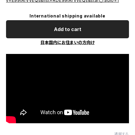
v=E99lArVvEQs&list=RDE99lArVvEQs&start_radio=1
International shipping available
Add to cart
日本国内にお住まいの方向け
通報する