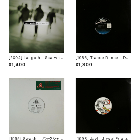
[2004] Langoth – Scatwalk
[1986] Trance Dance – Do
[Sunshine Enterprises]
The Dance [Epic]
¥1,400
¥1,800
[1995] Gwashi – バックシャン
[1998] Jayla Jewel Featuri