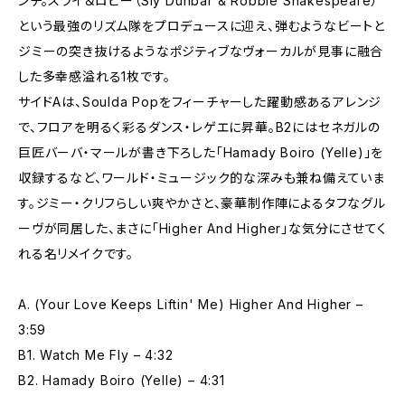
ンチ。スライ＆ロビー（Sly Dunbar & Robbie Shakespeare）
という最強のリズム隊をプロデュースに迎え、弾むようなビートと
ジミーの突き抜けるようなポジティブなヴォーカルが見事に融合
した多幸感溢れる1枚です。
サイドAは、Soulda Popをフィーチャーした躍動感あるアレンジ
で、フロアを明るく彩るダンス・レゲエに昇華。B2にはセネガルの
巨匠バーバ・マールが書き下ろした「Hamady Boiro (Yelle)」を
収録するなど、ワールド・ミュージック的な深みも兼ね備えていま
す。ジミー・クリフらしい爽やかさと、豪華制作陣によるタフなグル
ーヴが同居した、まさに「Higher And Higher」な気分にさせてく
れる名リメイクです。
A. (Your Love Keeps Liftin' Me) Higher And Higher –
3:59
B1. Watch Me Fly – 4:32
B2. Hamady Boiro (Yelle) – 4:31