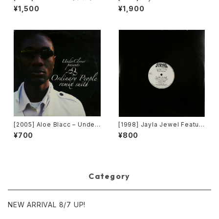
[Heavy Shit]
ng Grand Puba – I Like Wh
¥1,500
¥1,900
at U Do To Me (Remix) [Str
yke Entertainment]
[2005] Aloe Blacc – Under
[1998] Jayla Jewel Featuri
Clover Presents Ordinary
ng Grand Puba – I Like Wh
¥700
¥800
People Remix Suite [Unde
at U Do To Me (Remix) [Str
rClover Records]
yke Entertainment]
Category
NEW ARRIVAL 8/7 UP!