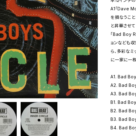
本12インチ
A1「Dave 
を損なうこと
と昇華させて
「Bad Bo
ョンなども収
ら、多彩なミ
に一家に一枚
A1. Bad Bo
A2. Bad Boy
A3. Bad Boy
B1. Bad Boy
B2. Bad Bo
B3. Bad Bo
B4. Bad Bo