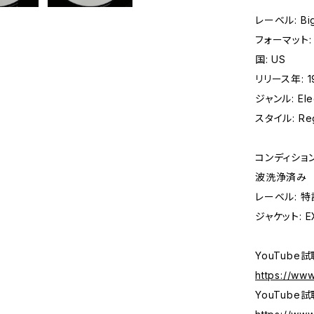
レーベル: Big 
フォーマット: レ
国: US
リリース年: 1
ジャンル: Elec
スタイル: Reg
コンディション 
波洗浄済み
レーベル: 
ジャケット: EX
YouTube試聴
https://ww
YouTube試聴: