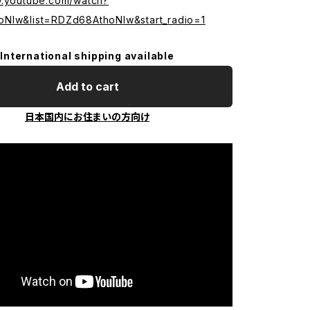
w.youtube.com/watch?
NIw&list=RDZd68AthoNIw&start_radio=1
International shipping available
Add to cart
日本国内にお住まいの方向け