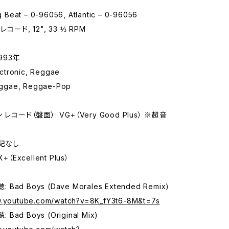
Beat – 0-96056, Atlantic – 0-96056
コード, 12", 33 ⅓ RPM
993年
tronic, Reggae
gae, Reggae-Pop
レコード（盤面）: VG+（Very Good Plus） ※超音
特記なし
+（Excellent Plus）
: Bad Boys (Dave Morales Extended Remix)
w.youtube.com/watch?v=8K_fY3t6-8M&t=7s
 Bad Boys (Original Mix)