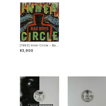
[1993] Inner Circle – Bad
Boys (Theme From Cop
¥3,900
s) [Big Beat / Atlantic]