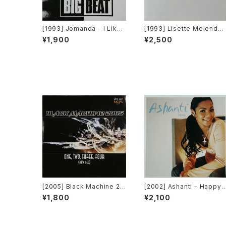
[1993] Jomanda – I Like I
[1993] Lisette Melende
t [Big Beat]
/ The Puppies – Goody 
¥1,900
¥2,500
oody / Funky Y-2-C / Da
nce 2 Da Music [Sony R
cords / G's Factory][PR
MO]
[2005] Black Machine 20
[2002] Ashanti – Happy
05 – One, Two, Three, F
[Murder Inc Records]
¥1,800
¥2,100
our (How Gee) [PLM Rec
ords]