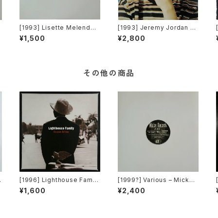
z
[1993] Lisette Melendez
[1993] Jeremy Jordan –
G
– Will You Ever Save Me
Wannagirl [Giant Record
¥1,500
¥2,800
[Chaos Recordings][PRO
s]
e
MO]
O
その他の商品
[1996] Lighthouse Famil
[1999?] Various – Micky
y – Ocean Drive [Wildcar
Records Vol.41 [Micky R
¥1,600
¥2,400
d]
ecords.][PROMO]