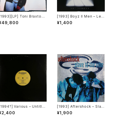
[1993][LP] Toni Braxton –
[1993] Boyz II Men – Let I
Toni Braxton [LaFace Re
t Snow [Motown][PROM
¥49,800
¥1,400
cords]
O]
[1994?] Various – Untitle
[1993] Aftershock – Slav
d (PM-669)[PoweRemix
e To The Vibe [Virgin]
¥2,400
¥1,900
Records]