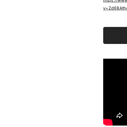
https://ww
v=Zd68Atho