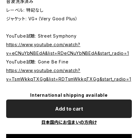
音波洗浄済み
レーベル: 特記なし
ジャケット: VG+（Very Good Plus）
YouTube試聴: Street Symphony
https://www.youtube.com/watch?
v=eCNuYbNBEdA&list=RDeCNuYbNBEdA&start_radio=1
YouTube試聴: Gone Be Fine
https://www.youtube.com/watch?
v=TsmWkkqTXGg&list=RDTsmWkkqTXGg&start_radio=1
International shipping available
Add to cart
日本国内にお住まいの方向け