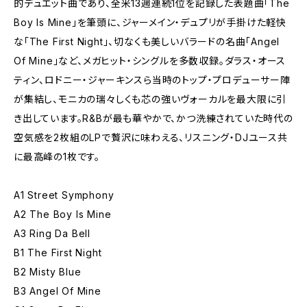
的デュエット曲であり、全米13週連続1位を記録した表題曲「The
Boy Is Mine」を筆頭に、ジャーメイン・デュプリが手掛けた軽快
な「The First Night」、切なくも美しいバラードの名曲「Angel
Of Mine」など、メガヒット・シングルを多数収録。ダラス・オース
ティン、ロドニー・ジャーキンスら当時のトップ・プロデューサー陣
が集結し、モニカの瑞々しくも芯の強いヴォーカルを最大限に引
き出しています。R&Bが最も華やかで、かつ洗練されていた時代の
空気感を2枚組のLPで贅沢に味わえる、リスニング・DJユース共
に最高峰の1枚です。
A1 Street Symphony
A2 The Boy Is Mine
A3 Ring Da Bell
B1 The First Night
B2 Misty Blue
B3 Angel Of Mine