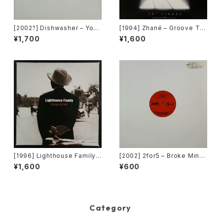
[2002?] Dishwasher – You
[1994] Zhané – Groove Th
Will Always Find Me In The
ang (Remix) [Motown][在庫
¥1,700
¥1,600
Kitchen At Parties [Ka2 Mu
B]
sic]
[1996] Lighthouse Family –
[2002] 2for5 – Broke Mind
Ocean Drive [Wildcard]
s Think Alike [Cajo!]
¥1,600
¥600
Category