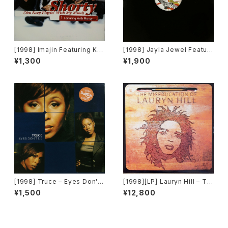
[1998] Imajin Featuring Kei
[1998] Jayla Jewel Featuri
th Murray – Shorty (You Ke
ng Grand Puba – I Like Wh
¥1,300
¥1,900
ep Playin' With My Mind)
at U Do To Me (Remix) [Str
[Jive]
yke Entertainment]
[1998] Truce – Eyes Don't
[1998][LP] Lauryn Hill – Th
Lie [Big Life]
e Miseducation Of Lauryn
¥1,500
¥12,800
Hill [Ruffhouse Records][2
枚組]