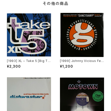
その他の商品
[1993] XL – Take 5 [Big Ti
[1999] Johnny Vicious Fea
me International]
t. Dangerous Dave – Sanct
¥2,300
¥1,200
uary [Groovilicious]