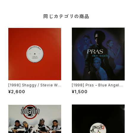
同じカテゴリの商品
[1998] Shaggy / Stevie Wo
[1998] Pras – Blue Angels
nder / Big Punisher – Great
[Columbia, Ruffhouse Rec
¥2,600
¥1,500
est Hits [Greatest Hits]
ords]