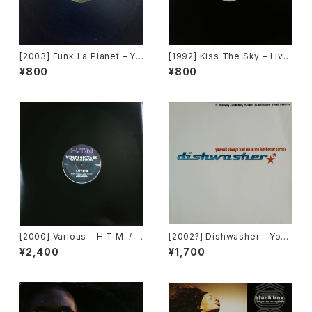
[2003] Funk La Planet – Yo
[1992] Kiss The Sky – Livin
u Gave Me Love (Funk La
g For You / Voodoo Chile /
¥800
¥800
Planet 008) [Funk La Plane
What Does It Take? / Don't
t]
Take Your Love [Not On La
bel (Kiss The Sky)]
[2000] Various – H.T.M. / B
[2002?] Dishwasher – You
ack To "Disco" Request 0
Will Always Find Me In The
¥2,400
¥1,700
0.00.13 [Avex Trax]
Kitchen At Parties [Ka2 Mu
sic]