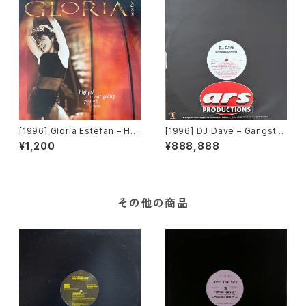
[1996] Gloria Estefan – Hig
[1996] DJ Dave – Gangst
her / I'm Not Giving You Up
a's Paradise [ARS]
¥1,200
¥888,888
[Epic][在庫B]
その他の商品