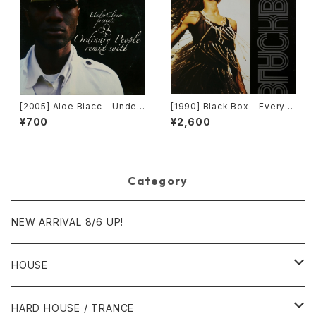
[2005] Aloe Blacc – Under
[1990] Black Box – Everyb
Clover Presents Ordinary
ody, Everybody [Deconstr
¥700
¥2,600
People Remix Suite [Unde
uction]
rClover Records]
Category
NEW ARRIVAL 8/6 UP!
HOUSE
1980年代
HARD HOUSE / TRANCE