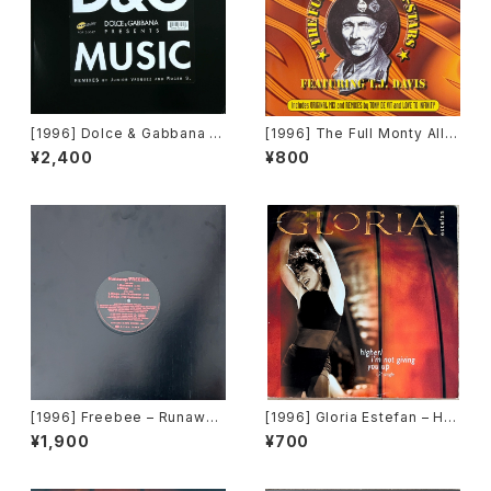
[1996] Dolce & Gabbana –
[1996] The Full Monty All-
Music [Popular Records]
Stars Featuring T.J. Davis
¥2,400
¥800
– Brilliant Feeling [BMG]
[1996] Freebee – Runaway
[1996] Gloria Estefan – Hig
/ Wings [Avex Trax]
her / I'm Not Giving You Up
¥1,900
¥700
[Epic]