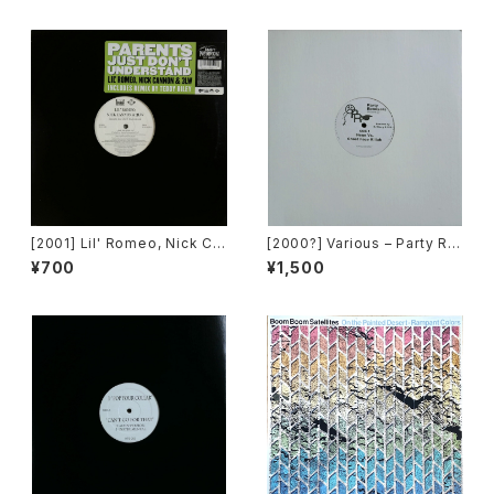
[2001] Lil' Romeo, Nick Ca
[2000?] Various – Party Re
nnon & 3LW – Parents Just
mixers Volume 5 [OPR]
¥700
¥1,500
Don't Understand [Jive, Ni
ck Records]