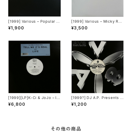
[1999] Various – Popular Ur
[1999] Various – Micky Rec
ban Volume 2 [Popular Rec
ord Vol. 49 [Micky Record
¥1,900
¥3,500
ords Italia]
s Inc.][PROMO]
[1999][LP]K-Ci & JoJo – I
[1999?] DJ A.P. Presents T
t's Real [MCA Records]
iger Ranks – Party With Me
¥6,800
¥1,200
[AV8 Records]
その他の商品