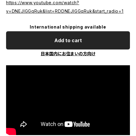
https://www.youtube.com/watch?
v=DNEJIGGqRuk&list=RDDNEJIGGqRuk&start_radio=1
International shipping available
Add to cart
日本国内にお住まいの方向け