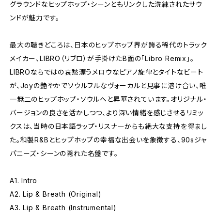
グラウンドなヒップホップ・シーンともリンクした洗練されたサウ
ンドが魅力です。
最大の聴きどころは、日本のヒップホップ界が誇る稀代のトラック
メイカー、LIBRO（リブロ）が手掛けたB面の「Libro Remix」。
LIBROならではの哀愁漂うメロウなピアノ旋律とタイトなビート
が、Joyの艶やかでソウルフルなヴォーカルと見事に溶け合い、唯
一無二のヒップホップ・ソウルへと昇華されています。オリジナル・
バージョンの良さを活かしつつ、より深い情緒を感じさせるリミッ
クスは、当時の日本語ラップ・リスナーからも絶大な支持を得まし
た。和製R&Bとヒップホップの幸福な出会いを象徴する、90sジャ
パニーズ・シーンの隠れた名盤です。
A1. Intro
A2. Lip & Breath (Original)
A3. Lip & Breath (Instrumental)