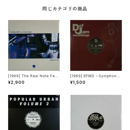
同じカテゴリの商品
[1999] The Real Note Feat
[1999] EPMD – Symphony
uring Scott Foster – Close
2000 / Right Now [Def Jam
¥2,900
¥1,500
To You [Cool D:vision][PR
Recordings]
OMO][在庫B]