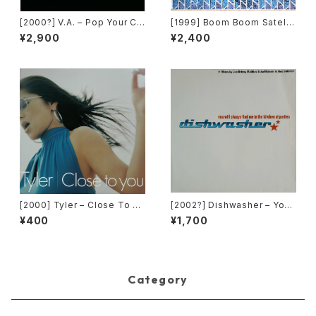
[2000?] V.A. – Pop Your Co
[1999] Boom Boom Satellit
llar / Can't Go For That [No
es – On The Painted Deser
¥2,900
¥2,400
t On Label][PROMO]
t - Rampant Colors [R & S
Records]
[2000] Tyler – Close To Yo
[2002?] Dishwasher – You
u [Belo Records]
Will Always Find Me In The
¥400
¥1,700
Kitchen At Parties [Ka2 Mu
sic]
Category