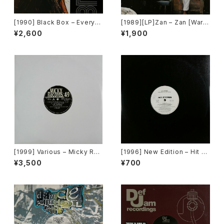
[1990] Black Box – Everyb
[1989][LP]Zan – Zan [Warn
ody, Everybody [Deconstr
er Bros. Records]
¥2,600
¥1,900
uction]
[1999] Various – Micky Rec
[1996] New Edition – Hit M
ord Vol. 49 [Micky Record
e Off [MCA Records][PRO
¥3,500
¥700
s Inc.][PROMO]
MO]