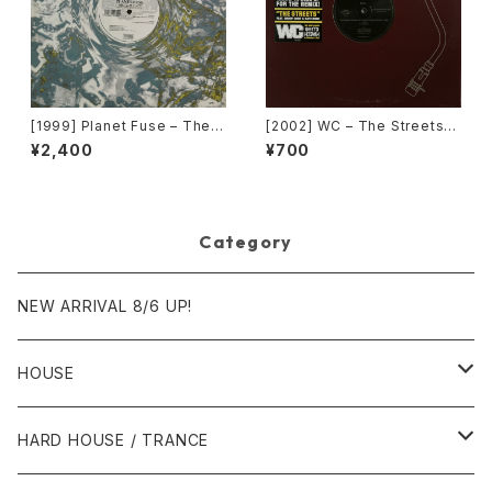
[1999] Planet Fuse – The R
[2002] WC – The Streets
eal Face [Dance Pollution]
(Remix) [Def Jam Recordin
¥2,400
¥700
gs][PROMO]
Category
NEW ARRIVAL 8/6 UP!
HOUSE
1980年代
HARD HOUSE / TRANCE