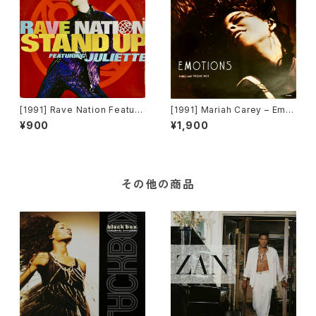
[1991] Rave Nation Featuri
[1991] Mariah Carey – Emot
ng Juliette – Stand Up [Pul
ions (SHEREE-MIX TWELVE
¥900
¥1,900
se-8 Records]
INCH) [Columbia][657403
9]
その他の商品