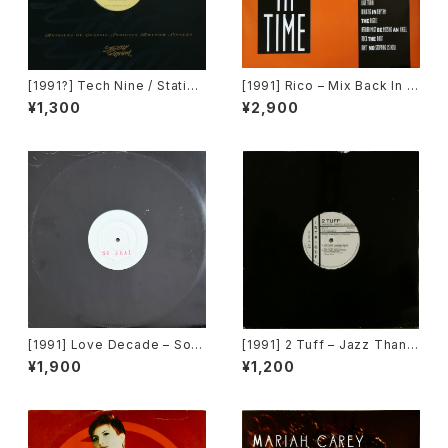
[1991?] Tech Nine / Static –
[1991] Rico – Mix Back In T
Slam Jam / Dream It [Strict
ime / What! [SMP]
¥1,300
¥2,900
ly Rhythm]
[1991] Love Decade – So R
[1991] 2 Tuff – Jazz Thang
eal [Not On Label][PROM
(Remixes) [Intrigue Record
¥1,900
¥1,200
O]
s][PROMO]