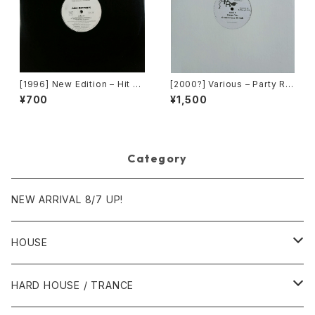
[1996] New Edition – Hit M
[2000?] Various – Party Re
e Off [MCA Records][PRO
mixers Volume 5 [OPR]
¥700
¥1,500
MO]
Category
NEW ARRIVAL 8/7 UP!
HOUSE
1980年代
HARD HOUSE / TRANCE