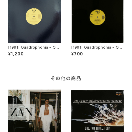
[1991] Quadrophonia – Qua
[1991] Quadrophonia – Qua
drophonia [ARS]
drophonia [ARS][在庫B]
¥1,200
¥700
その他の商品