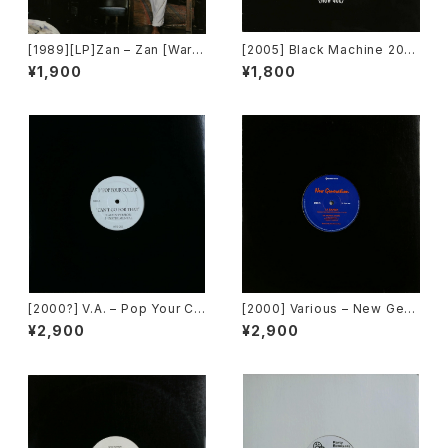
[1989][LP]Zan – Zan [Warn
[2005] Black Machine 200
er Bros. Records]
5 – One, Two, Three, Four
¥1,900
¥1,800
(How Gee) [PLM Records]
[2000?] V.A. – Pop Your Co
[2000] Various – New Gen
llar / Can't Go For That [No
eration / Back To The "Dis
¥2,900
¥2,900
t On Label][PROMO]
co" ~私もDiscoへ連れていっ
て~ [Avex Trax]