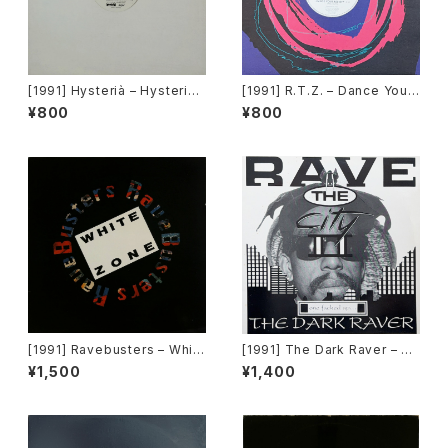
[1991] Hysterià – Hysteria
[1991] R.T.Z. – Dance Your
(There's No Reason To Be
Ass Off [Decadance Recor
¥800
¥800
Disturbed) [T.A.O.B. Danc
ds]
e]
[1991] Ravebusters – Whit
[1991] The Dark Raver – On
e Zone [Dance Opera]
e Fucked Up… [Dance Inte
¥1,500
¥1,400
rnational Records]