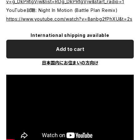
v=g_DkPRtgVjw&list=RDg_DkPRtgVjw&start_radio=1
YouTube試聴: Night In Motion (Battle Plan Remix)
https://www.youtube.com/watch?v=8anbg2fPhXU&t=2s
International shipping available
Add to cart
日本国内にお住まいの方向け