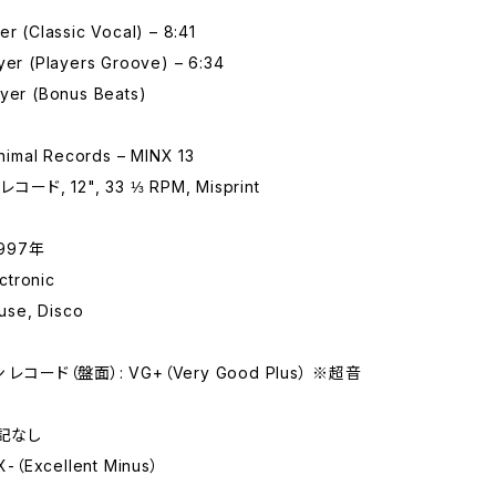
er (Classic Vocal) – 8:41
yer (Players Groove) – 6:34
ayer (Bonus Beats)
mal Records – MINX 13
コード, 12", 33 ⅓ RPM, Misprint
997年
tronic
se, Disco
レコード（盤面）: VG+（Very Good Plus） ※超音
特記なし
-（Excellent Minus）