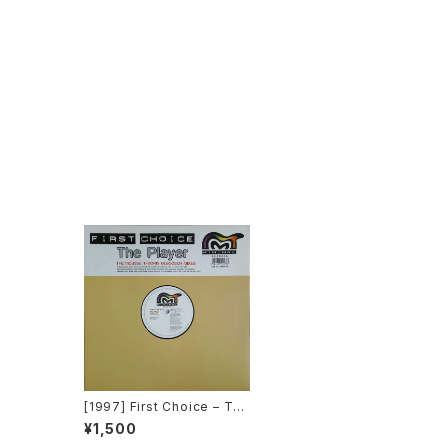
[1997] First Choice – The
Player (The Mousse T /
¥1,500
Boris Dlugosch Mixes)