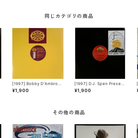
同じカテゴリの商品
[1997] Bobby D'Ambrosi
[1997] D.J. Spen Present
o Featuring Michelle We
s Jasper Street Compan
¥1,900
¥1,900
M
eks – Moment Of My Lif
y – Solid Ground [Basem
e [Definity Records]
ent Boys Records]
その他の商品