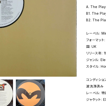
A. The Play
B1. The Pla
B2. The Pl
レーベル: Mini
フォーマット: レ
国: UK
リリース年: 1
ジャンル: Elec
スタイル: Hou
コンディション 
波洗浄済み
レーベル: 
ジャケット: EX