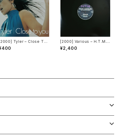
[2000] Tyler – Close To
[2000] Various – H.T.M. /
You [Belo Records]
Back To "Disco" Reques
¥400
¥2,400
t 00.00.13 [Avex Trax]