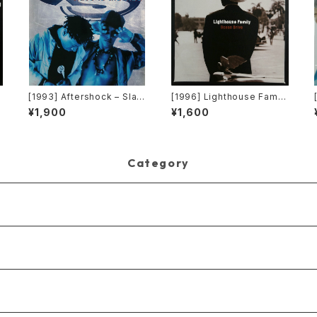
C
[1993] Aftershock – Slav
[1996] Lighthouse Famil
J
e To The Vibe [Virgin]
y – Ocean Drive [Wildcar
¥1,900
¥1,600
d]
Category