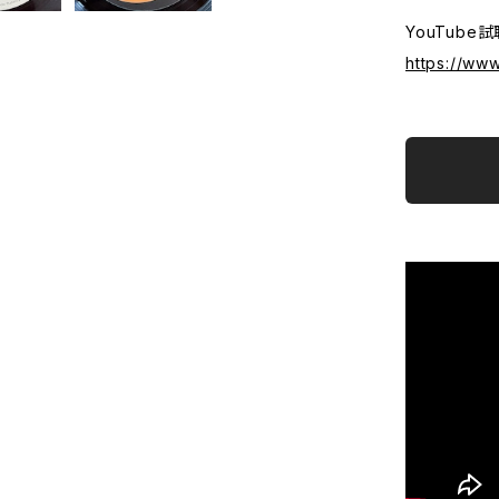
YouTube試聴:
https://w