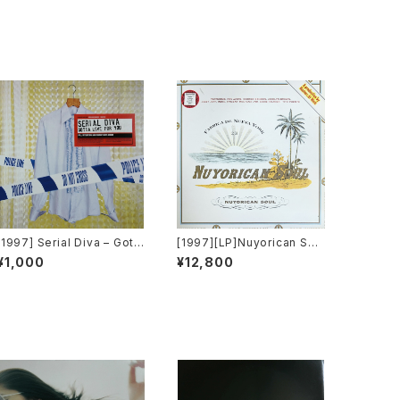
[1997] Serial Diva – Gott
[1997][LP]Nuyorican Sou
a Love For You [Sound O
l – Nuyorican Soul [Talki
¥1,000
¥12,800
f Ministry]
n' Loud][2枚組]