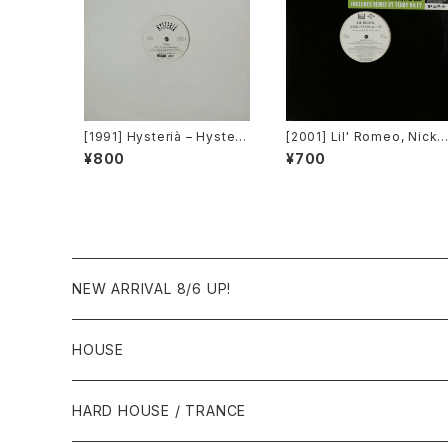
[1991] Hysterià – Hysteri
[2001] Lil' Romeo, Nick 
a (There's No Reason To
annon & 3LW – Parents 
¥800
¥700
Be Disturbed) [T.A.O.B. D
ust Don't Understand [Ji
ance]
ve, Nick Records]
NEW ARRIVAL 8/6 UP!
HOUSE
1980年代
HARD HOUSE / TRANCE