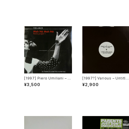
[Minimal Records]
[1997] Piero Umiliani – M
[1997?] Various – Untitle
ah Nà Mah Nà (Remix Pro
d (The Braxtons) – BRAX
¥3,500
¥2,900
ject 1) [Easy Tempo]
01) [Not On Label][PRO
O]