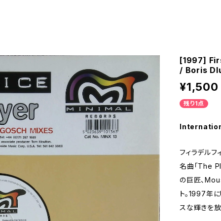
[1997] Fi
/ Boris D
¥1,500
残り1点
Internatio
フィラデルフ
名曲「The 
の巨匠、Mous
ト。1997年に
スな輝きを放