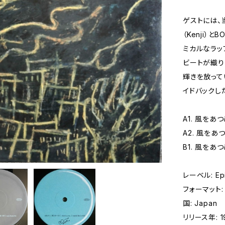
ゲストには、
（Kenji）
ミカルなラッ
ビートが織り
輝きを放って
イドバックした「
A1. 風をあつめ
A2. 風をあつめ
B1. 風をあつめ
レーベル: Epi
フォーマット: 
国: Japan
リリース年: 1