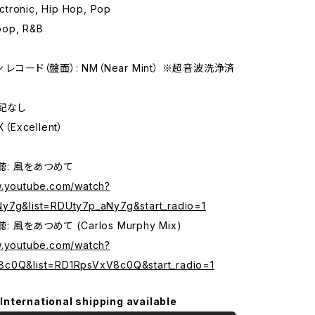
tronic, Hip Hop, Pop
op, R&B
 レコード（盤面）: NM（Near Mint） ※超音波洗浄済
特記なし
（Excellent）
試聴: 風をあつめて
w.youtube.com/watch?
y7g&list=RDUty7p_aNy7g&start_radio=1
: 風をあつめて (Carlos Murphy Mix)
w.youtube.com/watch?
8c0Q&list=RD1RpsVxV8c0Q&start_radio=1
International shipping available