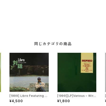
同じカテゴリの商品
[1999] Libro Featuring M
[1999][LP]Various – Wire
omoe Shimano – 対話 [P-
d (Smooth Vibes) [DNA]
¥4,500
¥1,800
Vine Records]