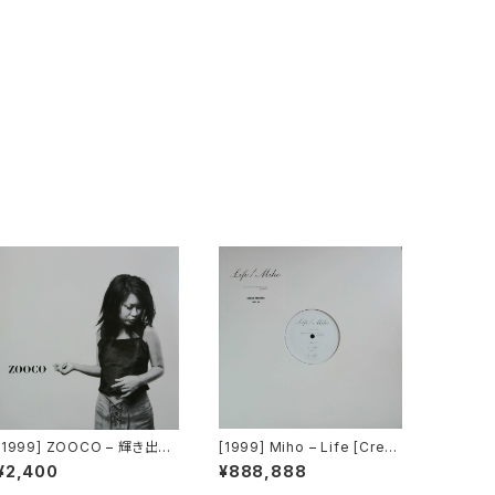
[1999] ZOOCO – 輝き出す
[1999] Miho – Life [Crea
もの [Heat Wave]
m Records]
¥2,400
¥888,888