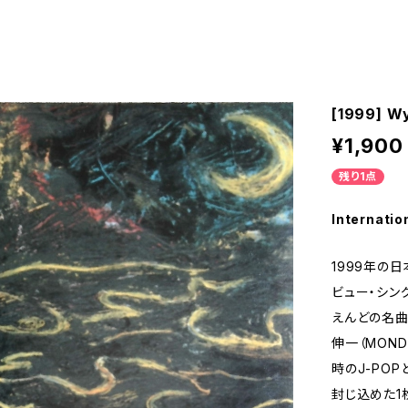
[1999] W
¥1,900
残り1点
Internatio
1999年の
ビュー・シン
えんどの名曲
伸一（MON
時のJ-PO
封じ込めた1