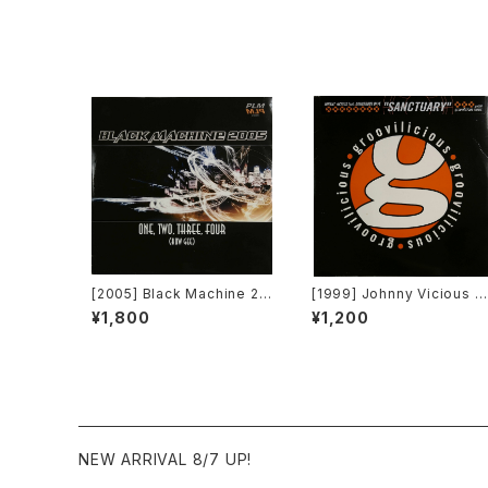
[2005] Black Machine 20
[1999] Johnny Vicious F
05 – One, Two, Three, F
eat. Dangerous Dave – 
¥1,800
¥1,200
our (How Gee) [PLM Rec
anctuary [Groovilicious]
ords]
NEW ARRIVAL 8/7 UP!