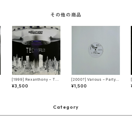
その他の商品
[1999] Rexanthony – Tec
[2000?] Various – Party R
S
hnopolis [Franton]
emixers Volume 5 [OPR]
¥3,500
¥1,500
Category