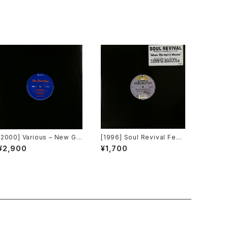
[2000] Various – New Ge
[1996] Soul Revival Feat
neration / Back To The
uring Capathia Jenkins –
¥2,900
¥1,700
"Disco" ~私もDiscoへ連れ
When The Spirit Moves
ていって~ [Avex Trax]
[Sub-Urban][2枚組]