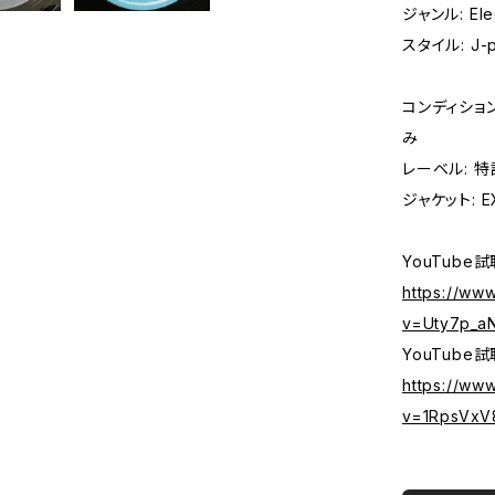
ジャンル: Elec
スタイル: J-p
コンディション
み
レーベル: 
ジャケット: EX
YouTube
https://ww
v=Uty7p_aN
YouTube試聴
https://ww
v=1RpsVxV