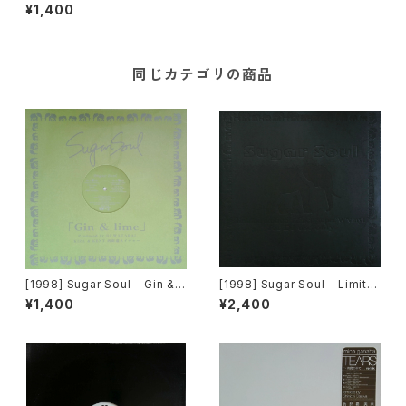
[WEA Japan / Flava Record
¥1,400
s]
同じカテゴリの商品
[1998] Sugar Soul – Gin & L
[1998] Sugar Soul – Limite
ime [WEA Japan / Flava Re
d Edition 12inch Super “W”
¥1,400
¥2,400
cords]
Vinyl For DJ Use Only [War
ner Music Japan][2枚組][P
ROMO]