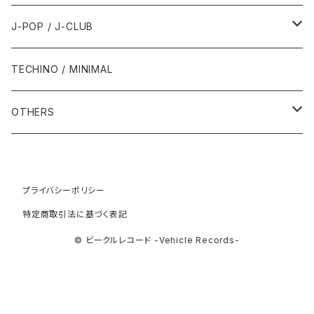
1993年
1997年
2002年
2002年
1988年
2011年
1991年
1991年
2000年
1985年・以前
1990年代
1980年代
J-POP / J-CLUB
1994年
1998年
2003年
2003年
1989年
2012年
1992年
1992年
2001年
1986年
1990年
1988年・以前
2000年代
1990年代
1980年代
TECHINO / MINIMAL
1995年
1999年
2004年
2004年
2013年
1993年 - 1999年
1993年
2002年・以降
1987年
1991年
1989年
2000年
1990年
2000年代
1990年代
OTHERS
1996年
2005年
2005年
2014年
1994年
1988年
1992年
2001年
1991年
2000年
1990年
2000年代
1980年代
1997年
2006年
2006年
2015年
1995年
1989年
1993年
2002年
1992年
プライバシーポリシー
2001年
1991年
2000年
1985年・以前
1990年代
特定商取引法に基づく表記
1998年
2007年
2007年
2016年
1996年 - 1999年
1994年
2003年
1993年
2002年
1992年
2001年
1986年
1990年
2000年代
© ビークルレコード -Vehicle Records-
1999年
2008年
2008年
2017年
1995年
2004年
1994年
2003年
1993年
2002年
1987年
1991年
2000年
2009年
2009年
2018年
1996年
2005年
1995年
2004年
1994年