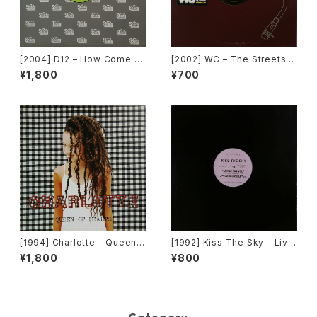
[2004] D12 – How Come /
[2002] WC – The Streets
American Psycho [Shady R
(Remix) [Def Jam Recordin
¥1,800
¥700
ecords][PROMO]
gs][PROMO]
[1994] Charlotte – Queen
[1992] Kiss The Sky – Livin
Of Hearts [Big Life]
g For You / Voodoo Chile /
¥1,800
¥800
What Does It Take? / Don't
Take Your Love [Not On La
bel (Kiss The Sky)]
Category