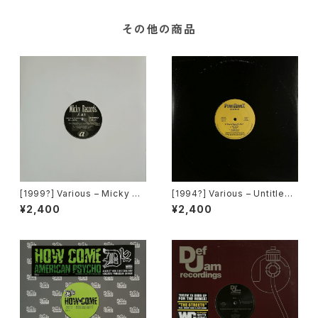
その他の商品
[1999?] Various – Micky Re
[1994?] Various – Untitled
cords Vol.41 [Micky Recor
(PM-669)[PoweRemix Rec
¥2,400
¥2,400
ds.][PROMO]
ords]