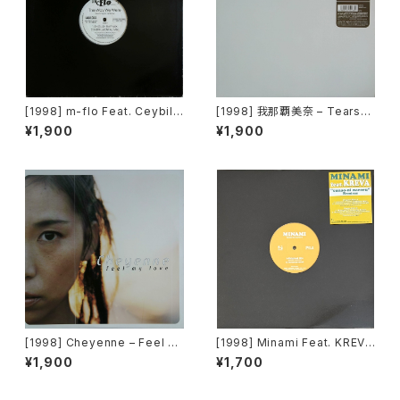
[1998] m-flo Feat. Ceybil J
[1998] 我那覇美奈 – Tears〜
efferies – The Way We We
時間の中で... Remix [For Lif
¥1,900
¥1,900
re [Labsoul Records]
e Records]
[1998] Cheyenne – Feel M
[1998] Minami Feat. KREVA
y Love [File Records]
– Sunao-ni Nareru (Remixe
¥1,900
¥1,700
s) [South Records]