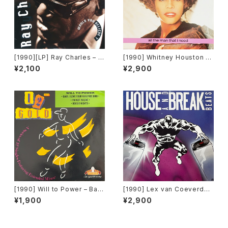
[1990][LP] Ray Charles – W
[1990] Whitney Houston –
ould You Believe ? [Warner
All The Man That I Need [A
¥2,100
¥2,900
Bros. Records]
rista Records]
[1990] Will to Power – Bab
[1990] Lex van Coeverden
y, I Love Your Way / Free B
– House And Break Beats
¥1,900
¥2,900
ird [Old Gold]
[Rams Horn Records]