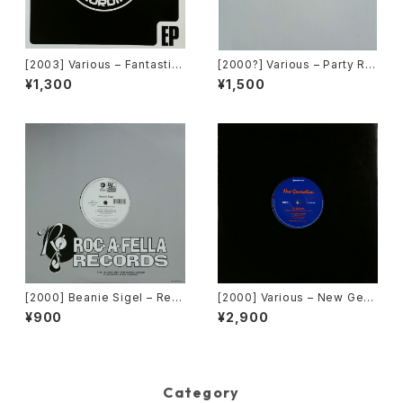
[2003] Various – Fantastic
[2000?] Various – Party Re
Freeriding 2 EP 1 [Switchst
mixers Volume 5 [OPR]
¥1,300
¥1,500
ance Recordings]
[2000] Beanie Sigel – Rem
[2000] Various – New Gen
ember Them Days / Raw &
eration / Back To The "Dis
¥900
¥2,900
Uncut [Roc-A-Fella Record
co" ~私もDiscoへ連れていっ
s]
て~ [Avex Trax]
Category