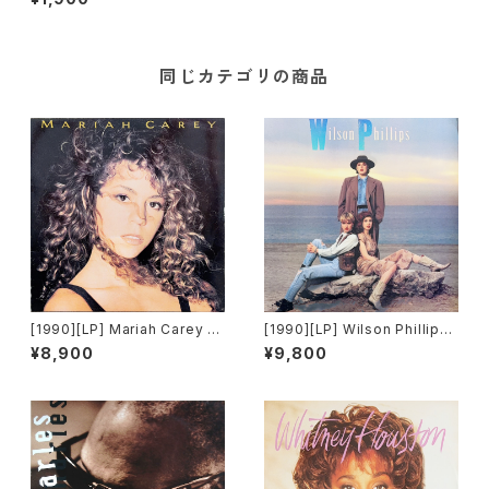
ong) / Love Me For Life [B
CM Records]
同じカテゴリの商品
[1990][LP] Mariah Carey –
[1990][LP] Wilson Phillips
Mariah Carey [CBS]
– Wilson Phillips [SBK Rec
¥8,900
¥9,800
ords]