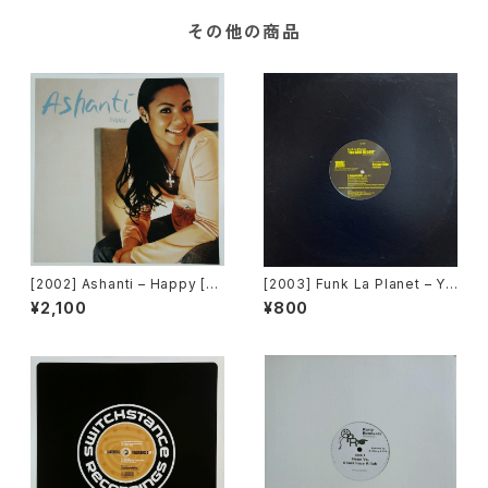
その他の商品
[2002] Ashanti – Happy [M
[2003] Funk La Planet – Yo
urder Inc Records]
u Gave Me Love (Funk La
¥2,100
¥800
Planet 008) [Funk La Plane
t]