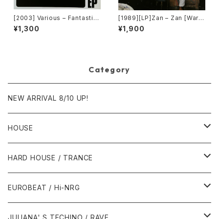
[2003] Various – Fantastic
[1989][LP]Zan – Zan [Warn
Freeriding 2 EP 1 [Switchst
er Bros. Records]
¥1,300
¥1,900
ance Recordings]
Category
NEW ARRIVAL 8/10 UP!
HOUSE
1980年代
HARD HOUSE / TRANCE
1987年・以前
1990年代
1990年代
EUROBEAT / Hi-NRG
1988年
1990年
1994年・以前
2000年代
2000年代
1980年代
JULIANA' S TECHINO / RAVE