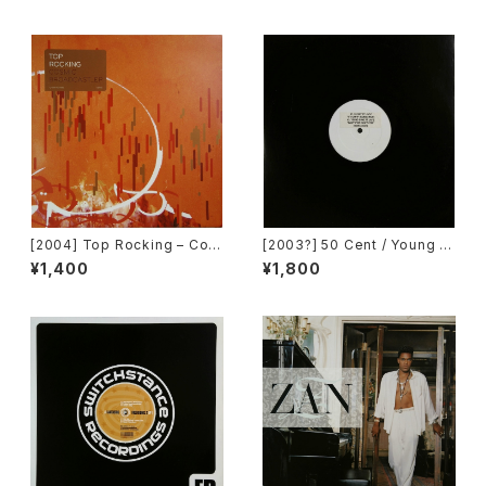
pe Records]
[2004] Top Rocking – Cos
[2003?] 50 Cent / Young G
mic Broadcast_EP [Q-Tape
unz / Lumidee – If I Can't /
¥1,400
¥1,800
Records]
Can't Stop Won't Stop / Ne
ver Leave [White Label]