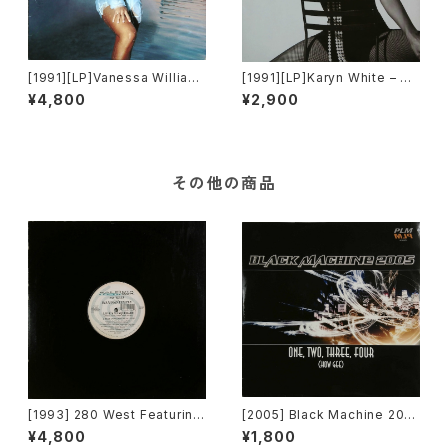
[1991][LP]Vanessa William
[1991][LP]Karyn White – Rit
s – The Comfort Zone [Win
ual Of Love [Warner Bros.
¥4,800
¥2,900
g Records / Mercury]
Records]
その他の商品
[1993] 280 West Featuring
[2005] Black Machine 200
Diamond Temple – Love's
5 – One, Two, Three, Four
¥4,800
¥1,800
Masquerade [Kaleidiasco
(How Gee) [PLM Records]