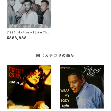
[1991] Hi-Five – I Like The
Way (The Kissing Game) [J
¥888,888
ive][PROMO]
同じカテゴリの商品