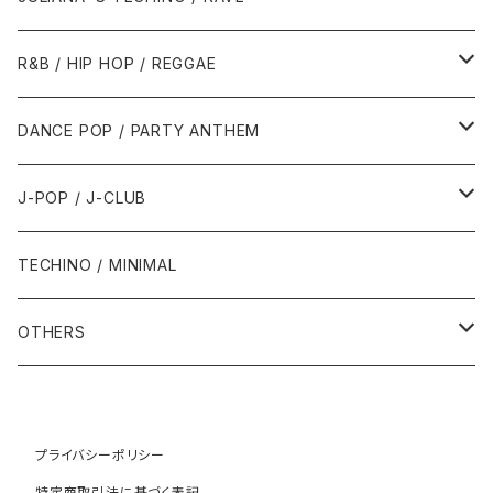
1989年
1991年
1995年
2000年
2000年
1986年・以前
2010年代
1990年代
1990年代
R&B / HIP HOP / REGGAE
1992年
1996年
2001年
2001年
1987年
2010年
1990年
1990年
2000年代
2000年代
1980年代
DANCE POP / PARTY ANTHEM
1993年
1997年
2002年
2002年
1988年
2011年
1991年
1991年
2000年
1985年・以前
1990年代
1980年代
J-POP / J-CLUB
1994年
1998年
2003年
2003年
1989年
2012年
1992年
1992年
2001年
1986年
1990年
1988年・以前
2000年代
1990年代
1980年代
TECHINO / MINIMAL
1995年
1999年
2004年
2004年
2013年
1993年 - 1999年
1993年
2002年・以降
1987年
1991年
1989年
2000年
1990年
2000年代
1990年代
OTHERS
1996年
2005年
2005年
2014年
1994年
1988年
1992年
2001年
1991年
2000年
1990年
2000年代
1980年代
1997年
2006年
2006年
2015年
1995年
1989年
1993年
2002年
1992年
プライバシーポリシー
2001年
1991年
2000年
1985年・以前
1990年代
特定商取引法に基づく表記