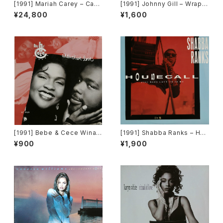
[1991] Mariah Carey – Can't
[1991] Johnny Gill – Wrap
Let Go [Columbia]
My Body Tight [Motown]
¥24,800
¥1,600
[限定盤]
[1991] Bebe & Cece Winan
[1991] Shabba Ranks – Hou
s – Addictive Love [Capito
secall [Epic]
¥900
¥1,900
l Records]