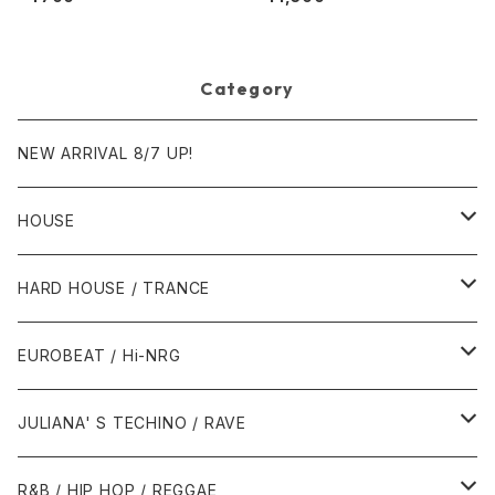
Don't Understand [Jive, Ni
Planet 007)[Funk La Plane
ck Records]
t]
Category
NEW ARRIVAL 8/7 UP!
HOUSE
1980年代
HARD HOUSE / TRANCE
1987年・以前
1990年代
1990年代
EUROBEAT / Hi-NRG
1988年
1990年
1994年・以前
2000年代
2000年代
1980年代
JULIANA' S TECHINO / RAVE
1989年
1991年
1995年
2000年
2000年
1986年・以前
2010年代
1990年代
1990年代
R&B / HIP HOP / REGGAE