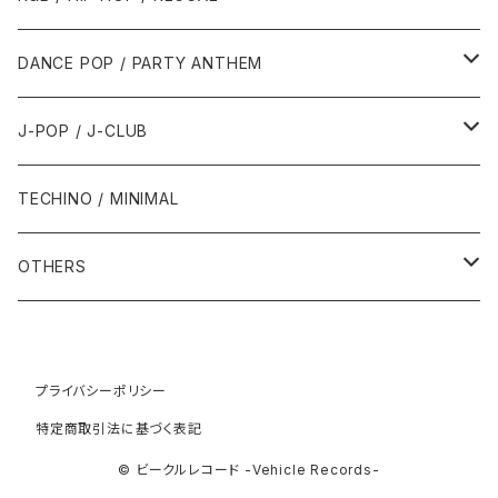
1992年
1996年
2001年
2001年
1987年
2010年
1990年
1990年
2000年代
2000年代
1980年代
DANCE POP / PARTY ANTHEM
1993年
1997年
2002年
2002年
1988年
2011年
1991年
1991年
2000年
1985年・以前
1990年代
1980年代
J-POP / J-CLUB
1994年
1998年
2003年
2003年
1989年
2012年
1992年
1992年
2001年
1986年
1990年
1988年・以前
2000年代
1990年代
1980年代
TECHINO / MINIMAL
1995年
1999年
2004年
2004年
2013年
1993年 - 1999年
1993年
2002年・以降
1987年
1991年
1989年
2000年
1990年
2000年代
1990年代
OTHERS
1996年
2005年
2005年
2014年
1994年
1988年
1992年
2001年
1991年
2000年
1990年
2000年代
1980年代
1997年
2006年
2006年
2015年
1995年
1989年
1993年
2002年
1992年
プライバシーポリシー
2001年
1991年
2000年
1985年・以前
1990年代
特定商取引法に基づく表記
1998年
2007年
2007年
2016年
1996年 - 1999年
1994年
2003年
1993年
2002年
1992年
2001年
1986年
1990年
2000年代
© ビークルレコード -Vehicle Records-
1999年
2008年
2008年