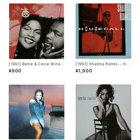
[1991] Bebe & Cece Winan
[1991] Shabba Ranks – Hou
s – Addictive Love [Capito
secall [Epic]
¥900
¥1,900
l Records]