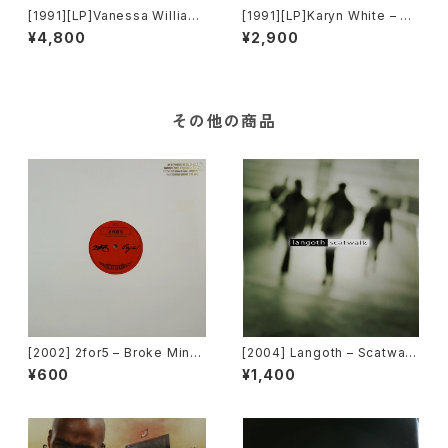
[1991][LP]Vanessa William
[1991][LP]Karyn White – Rit
s – The Comfort Zone [Win
ual Of Love [Warner Bros.
¥4,800
¥2,900
g Records / Mercury]
Records]
その他の商品
[2002] 2for5 – Broke Mind
[2004] Langoth – Scatwalk
s Think Alike [Cajo!]
[Sunshine Enterprises]
¥600
¥1,400