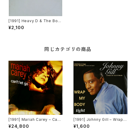
[1991] Heavy D & The Boyz
– Is It Good For You [Upto
¥2,100
wn Records][PROMO]
同じカテゴリの商品
[1991] Mariah Carey – Can't
[1991] Johnny Gill – Wrap
Let Go [Columbia]
My Body Tight [Motown]
¥24,800
¥1,600
[限定盤]