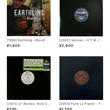
[1996] Earthling – Blood M
[2000] Various – H.T.M. / B
usic EP [Cooltempo]
ack To "Disco" Request 0
¥1,400
¥2,400
0.00.13 [Avex Trax]
[2001] Lil' Romeo, Nick Ca
[2003] Funk La Planet – Yo
nnon & 3LW – Parents Just
u Gave Me Love (Funk La
¥700
¥1,300