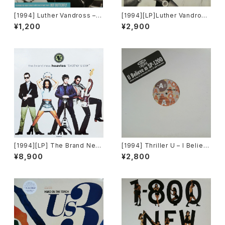
[1994] Luther Vandross – L
[1994][LP]Luther Vandross
ove The One You're With
– Songs [Epic, LV Records]
¥1,200
¥2,900
[Epic, LV Records]
[1994][LP] The Brand New
[1994] Thriller U – I Believ
Heavies – Brother Sister [F
e [Roux]
¥8,900
¥2,800
FRR][2枚組]