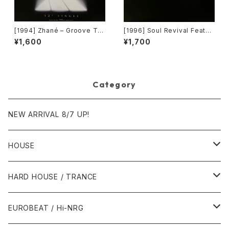
[1994] Zhané – Groove Th
[1996] Soul Revival Featuri
ang (Remix) [Motown][在庫
ng Capathia Jenkins – Whe
¥1,600
¥1,700
B]
n The Spirit Moves [Sub-U
rban][2枚組]
Category
NEW ARRIVAL 8/7 UP!
HOUSE
1980年代
HARD HOUSE / TRANCE
1987年・以前
1990年代
1990年代
EUROBEAT / Hi-NRG