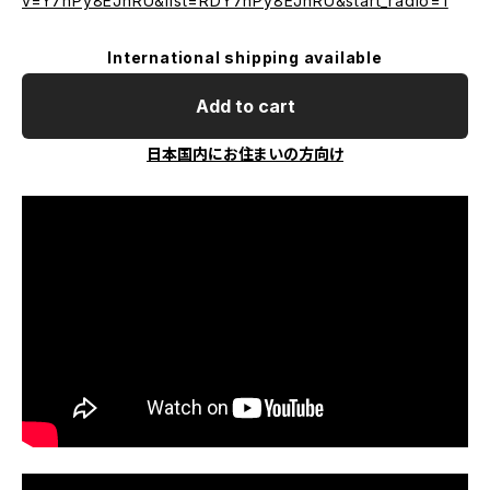
v=Y7hPy8EJnRU&list=RDY7hPy8EJnRU&start_radio=1
International shipping available
Add to cart
日本国内にお住まいの方向け