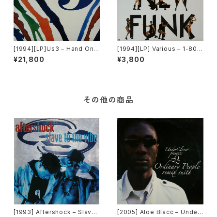
[1994][LP]Us3 – Hand On
[1994][LP] Various – 1-800
The Torch [Blue Note][限定
-New-Funk [NPG Records]
¥21,800
¥3,800
盤][2枚組]
その他の商品
[1993] Aftershock – Slave
[2005] Aloe Blacc – Under