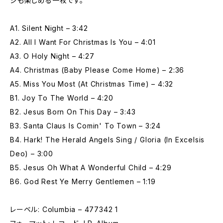
ジも楽しめる一枚です。
A1. Silent Night – 3:42
A2. All I Want For Christmas Is You – 4:01
A3. O Holy Night – 4:27
A4. Christmas (Baby Please Come Home) – 2:36
A5. Miss You Most (At Christmas Time) – 4:32
B1. Joy To The World – 4:20
B2. Jesus Born On This Day – 3:43
B3. Santa Claus Is Comin' To Town – 3:24
B4. Hark! The Herald Angels Sing / Gloria (In Excelsis
Deo) – 3:00
B5. Jesus Oh What A Wonderful Child – 4:29
B6. God Rest Ye Merry Gentlemen – 1:19
レーベル: Columbia – 477342 1