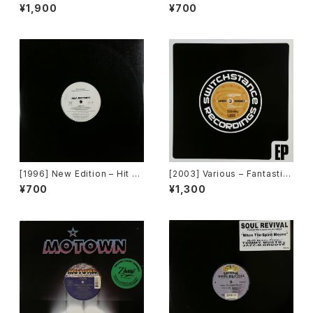
To The Vibe [Virgin]
Clover Presents Ordinary
¥1,900
¥700
People Remix Suite [Unde
rClover Records]
[1996] New Edition – Hit M
[2003] Various – Fantastic
e Off [MCA Records][PRO
Freeriding 2 EP 1 [Switchst
¥700
¥1,300
MO]
ance Recordings]