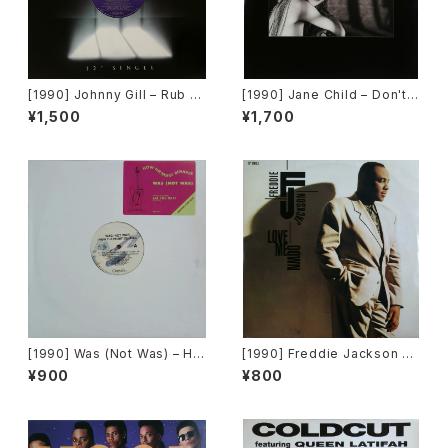
[1990] Johnny Gill – Rub Y
[1990] Jane Child – Don't
ou The Right Way [Motow
Wanna Fall In Love [Warner
¥1,500
¥1,700
n]
Bros. Records]
[1990] Was (Not Was) – Ho
[1990] Freddie Jackson –
w The Heart Behaves [Chr
Love Me Down [Capitol Re
¥900
¥800
ysalis][PROMO]
cords]