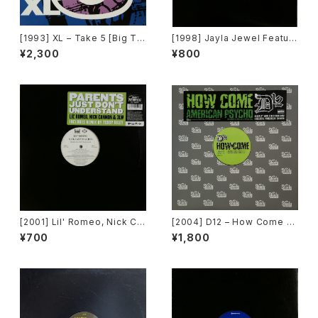
[1993] XL – Take 5 [Big Ti
[1998] Jayla Jewel Featuri
me International]
ng Grand Puba – I Like Wh
¥2,300
¥800
at U Do To Me (Remix) [Str
yke Entertainment]
[2001] Lil' Romeo, Nick Ca
[2004] D12 – How Come /
nnon & 3LW – Parents Just
American Psycho [Shady R
¥700
¥1,800
Don't Understand [Jive, Ni
ecords][PROMO]
ck Records]