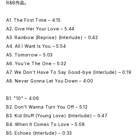
R&B作品。
A1. The First Time – 4:15
A2. Give Her Your Love – 5:44
A3. Rainbow (Reprise) (Interlude) – 0:42
A4. All I Want Is You – 5:54
A5. Tomorrow – 5:03
A6. You're The One – 5:32
A7. We Don't Have To Say Good-bye (Interlude) – 0:19
A8. Never Gonna Let You Down – 4:00
B1. "10" – 4:06
B2. Don't Wanna Turn You Off – 5:12
B3. Kid Stuff (Young Love) (Interlude) – 0:47
B4. When It Comes To Love – 5:08
B5. Echoes (Interlude) – 0:33