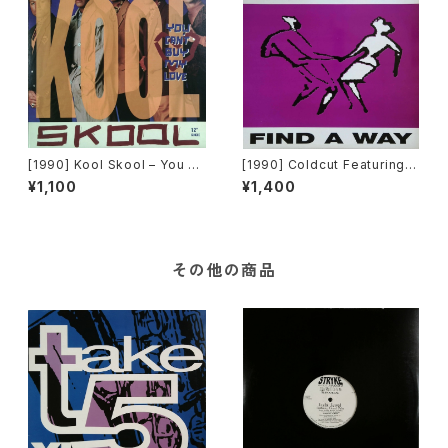
[1990] Kool Skool – You Ca
[1990] Coldcut Featuring Q
n't Buy My Love [Capitol R
ueen Latifah – Find A Way
¥1,100
¥1,400
ecords]
[Ahead Of Our Time / Big L
ife]
その他の商品