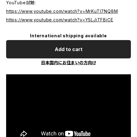
YouTube試聴:
https://www.youtube.com/watch?v=MrKuTl7NQ8M
https://www.youtube.com/watch?v=Y5LJiTFBiCE
International shipping available
Add to cart
日本国内にお住まいの方向け