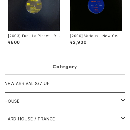
[2003] Funk La Planet – Yo
[2000] Various – New Gen
u Gave Me Love (Funk La
eration / Back To The "Dis
¥800
¥2,900
Planet 008) [Funk La Plane
co" ~私もDiscoへ連れていっ
t]
て~ [Avex Trax]
Category
NEW ARRIVAL 8/7 UP!
HOUSE
1980年代
HARD HOUSE / TRANCE